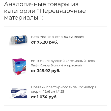
Аналогичные товары из
категории "Перевязочные
материалы" :
Вата мед. хир. стер. 50 г Амелия
от
75.20 руб.
Бинт фиксирующий когезивный Пеха-
Хафт Колор 6 см х 4 м красный
от
345.92 руб.
Повязки пластырного типа Космопор Е
стерил 15х6 см № 25
от
1 034 руб.