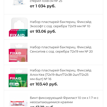
стерил 10х8 см № 25
от
1 034 руб.
Набор пластырей бактериц. Фиксэйд
Экософт с сод. серебра 72х19 мм № 10
от
93.06 руб.
Набор пластырей бактериц. Фиксэйд
Сенситив с сод. серебра 72х19 мм № 20
Набор пластырей бактериц. Фиксэйд
Алоэ Кеа (72х19-8шт/72х38-2шт/72х25
мм-6шт) № 16
от
103.40 руб.
Бинт фиксирующий Фриласт 10 см х 1.7 м с
неосыпающимися краями