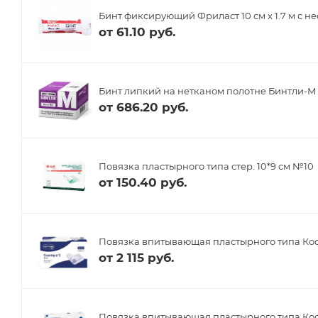
Бинт фиксирующий Фриласт 10 см х 1.7 м с
от
61.10 руб.
Бинт липкий на нетканом полотне Бинтли-М
от
686.20 руб.
Повязка пластырного типа стер. 10*9 см №10
от
150.40 руб.
Повязка впитывающая пластырного типа Кос
от
2 115 руб.
Повязка впитывающая пластырного типа Косм