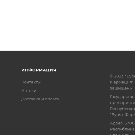
ИНФОРМАЦИЯ
© 2023. "Бур
Контакты
Фармация" 
защищены
Аптеки
Государств
Доставка и оплата
предприят
Республики
"Бурят-Фар
Адрес: 6700
Республика 