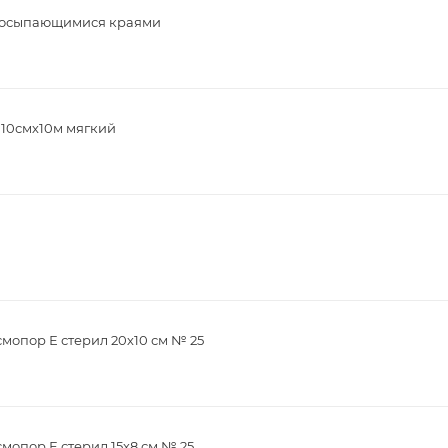
 неосыпающимися краями
 10смх10м мягкий
мопор Е стерил 20х10 см № 25
опор Е стерил 15х8 см № 25