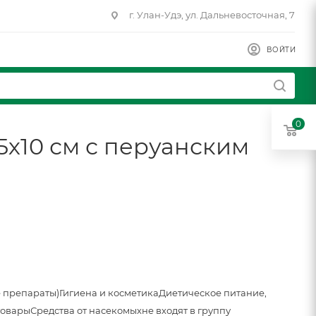
г. Улан-Удэ, ул. Дальневосточная, 7
ВОЙТИ
0
5х10 см с перуанским
 препараты)
Гигиена и косметика
Диетическое питание,
товары
Средства от насекомых
не входят в группу