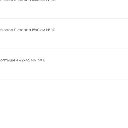
опор Е стерил 15х8 см № 10
топтышей 42х45 мм № 6