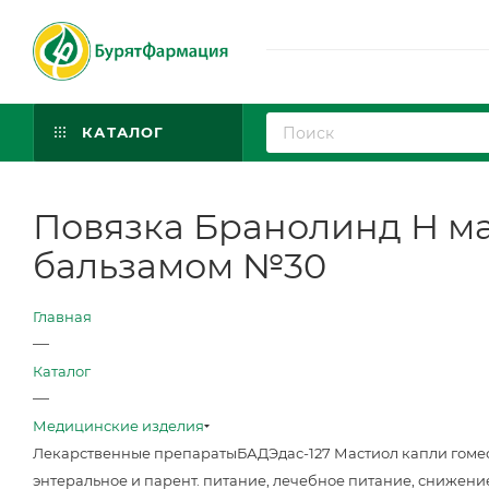
КАТАЛОГ
Повязка Бранолинд Н маз
бальзамом №30
Главная
—
Каталог
—
Медицинские изделия
Лекарственные препараты
БАД
Эдас-127 Мастиол капли гоме
энтеральное и парент. питание, лечебное питание, снижени