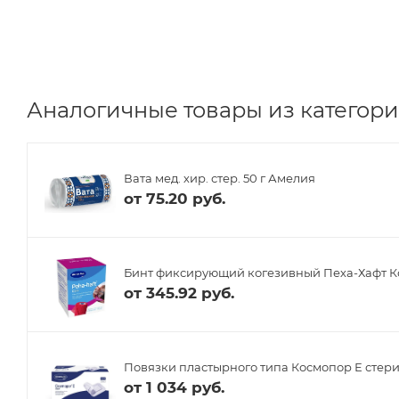
Аналогичные товары из категори
Вата мед. хир. стер. 50 г Амелия
от
75.20 руб.
Бинт фиксирующий когезивный Пеха-Хафт Ко
от
345.92 руб.
Повязки пластырного типа Космопор Е стерил
от
1 034 руб.