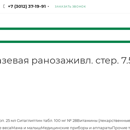
+7 (3012) 37-19-91
ЗАКАЗАТЬ ЗВОНОК
евая ранозаживл. cтер. 7.
оп. 25 мл
Ситаглиптин табл. 100 мг № 28
Витамины (лекарственные
е веса
Мама и малыш
Медицинские приборы и аппараты
Прочие 