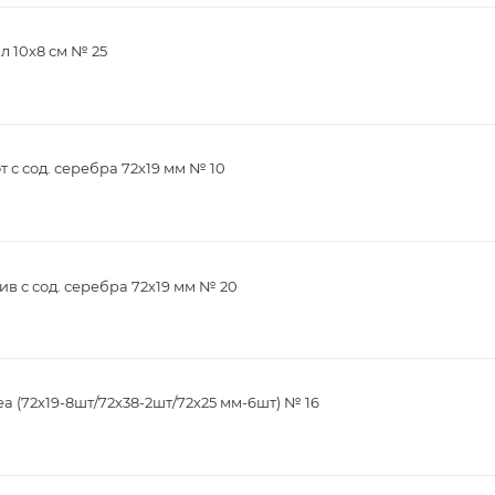
л 10х8 см № 25
с сод. серебра 72х19 мм № 10
в с сод. серебра 72х19 мм № 20
 (72х19-8шт/72х38-2шт/72х25 мм-6шт) № 16