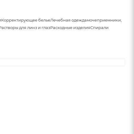
и
Корректирующее белье
Лечебная одежда
мочеприемники,
Растворы для линз и глаз
Расходные изделия
Спирали