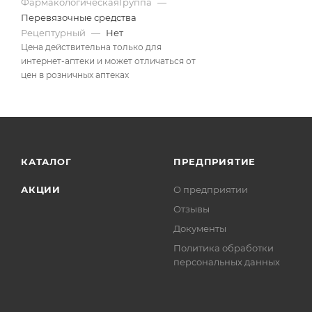
ФармакологическаяГруппа
—
Перевязочные средства
Рецептурный
—
Нет
Цена действительна только для
интернет-аптеки и может отличаться от
цен в розничных аптеках
КАТАЛОГ
ПРЕДПРИЯТИЕ
АКЦИИ
О предприятии
Отзывы
Документы
Политика обработки
персональных данных