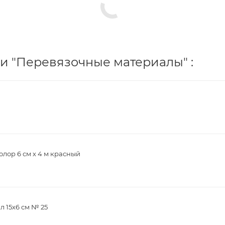
и "Перевязочные материалы" :
лор 6 см х 4 м красный
 15х6 см № 25