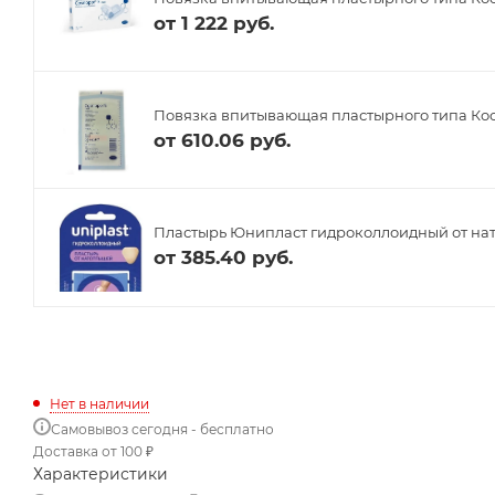
от
1 222 руб.
Повязка впитывающая пластырного типа Косм
от
610.06 руб.
Пластырь Юнипласт гидроколлоидный от на
от
385.40 руб.
Нет в наличии
Самовывоз сегодня - бесплатно
Доставка от 100 ₽
Характеристики