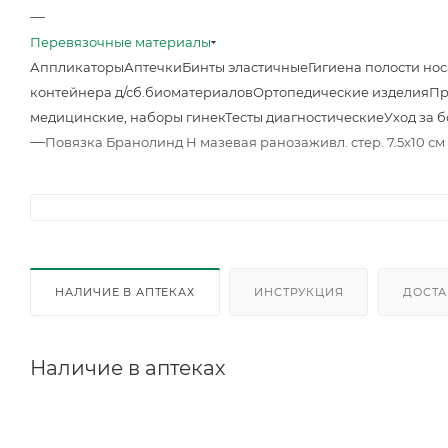
—
Перевязочные материалы
Аппликаторы
Аптечки
Бинты эластичные
Гигиена полости нос
контейнера д/сб.биоматериалов
Ортопедические изделия
Пр
медицинские, наборы гинек
Тесты диагностические
Уход за 
—
Повязка Бранолинд Н мазевая ранозаживл. cтер. 7.5х10 с
НАЛИЧИЕ В АПТЕКАХ
ИНСТРУКЦИЯ
ДОСТА
Наличие в аптеках