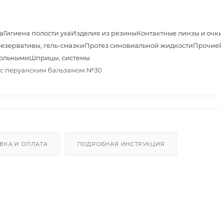
а
Гигиена полости уха
Изделия из резины
Контактные линзы и очк
езервативы, гель-смазки
Протез синовиальной жидкости
Прочие
больными
Шприцы, системы
м с перуанским бальзамом №30
ВКА И ОПЛАТА
ПОДРОБНАЯ ИНСТРУКЦИЯ