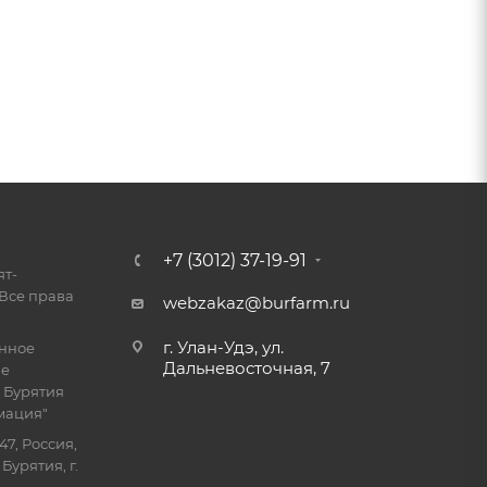
+7 (3012) 37-19-91
ят-
Все права
webzakaz@burfarm.ru
г. Улан-Удэ, ул.
енное
Дальневосточная, 7
ие
 Бурятия
мация"
47, Россия,
Бурятия, г.