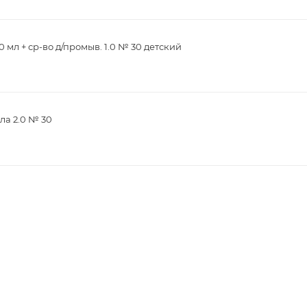
 мл + ср-во д/промыв. 1.0 № 30 детский
ла 2.0 № 30