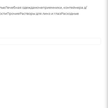
лье
Лечебная одежда
мочеприемники, контейнера д/
ости
Прочие
Растворы для линз и глаз
Расходные