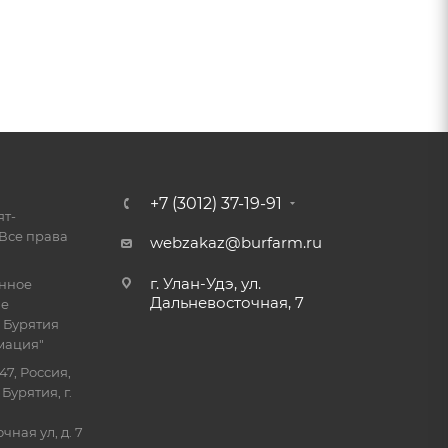
+7 (3012) 37-19-91
ят-
Все права
webzakaz@burfarm.ru
г. Улан-Удэ, ул.
енное
Дальневосточная, 7
ие
 Бурятия
мация"
47, Россия,
Бурятия, г.
ная ул, д. 7