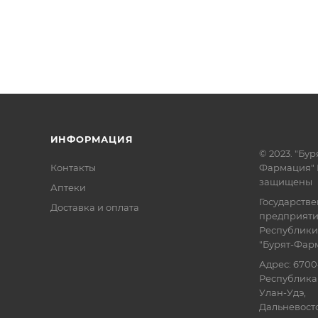
ИНФОРМАЦИЯ
© 2023. "Бур
Контакты
Фармация" 
защищены
Аптеки
Государств
Доставка и оплата
предприят
Республики
"Бурят-Фар
Адрес: 6700
Республика 
Улан-Удэ,
Дальневосточ