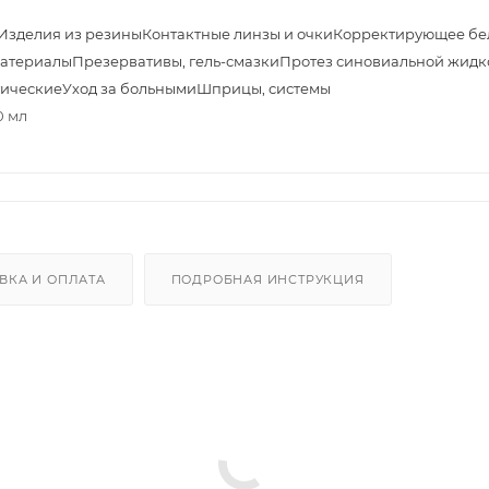
Изделия из резины
Контактные линзы и очки
Корректирующее бе
материалы
Презервативы, гель-смазки
Протез синовиальной жидк
тические
Уход за больными
Шприцы, системы
0 мл
ВКА И ОПЛАТА
ПОДРОБНАЯ ИНСТРУКЦИЯ