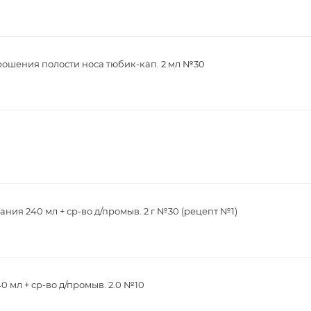
рошения полости носа тюбик-кап. 2 мл №30
ия 240 мл + ср-во д/промыв. 2 г №30 (рецепт №1)
0 мл + ср-во д/промыв. 2.0 №10