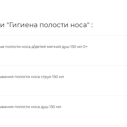
 "Гигиена полости носа" :
в полости носа д/детей мягкий душ 150 мл 0+
вания полости носа струя 150 мл
вания полости носа душ 150 мл