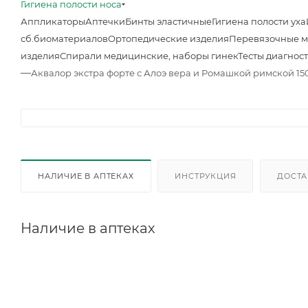
Гигиена полости носа
Аппликаторы
Аптечки
Бинты эластичные
Гигиена полости уха
сб.биоматериалов
Ортопедические изделия
Перевязочные 
изделия
Спирали медицинские, наборы гинек
Тесты диагнос
—
Аквалор экстра форте с Алоэ вера и Ромашкой римской 15
НАЛИЧИЕ В АПТЕКАХ
ИНСТРУКЦИЯ
ДОСТА
Наличие в аптеках