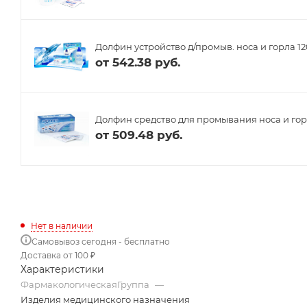
Долфин устройство д/промыв. носа и горла 120
от
542.38 руб.
Долфин средство для промывания носа и гор
от
509.48 руб.
Нет в наличии
Самовывоз сегодня - бесплатно
Доставка от 100 ₽
Характеристики
ФармакологическаяГруппа
—
Изделия медицинского назначения