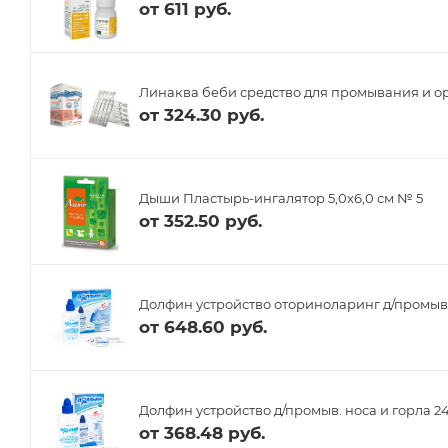
от
611 руб.
Линаква беби средство для промывания и о
от
324.30 руб.
Дыши Пластырь-ингалятор 5,0х6,0 см № 5
от
352.50 руб.
Долфин устройство оториноларинг д/промыван
от
648.60 руб.
Долфин устройство д/промыв. носа и горла 24
от
368.48 руб.