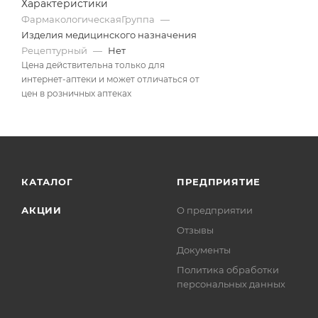
Характеристики
ФармакологическаяГруппа
—
Изделия медицинского назначения
Рецептурный
—
Нет
Цена действительна только для
интернет-аптеки и может отличаться от
цен в розничных аптеках
КАТАЛОГ
ПРЕДПРИЯТИЕ
АКЦИИ
О предприятии
Отзывы
Документы
Политика обработки
персональных данных