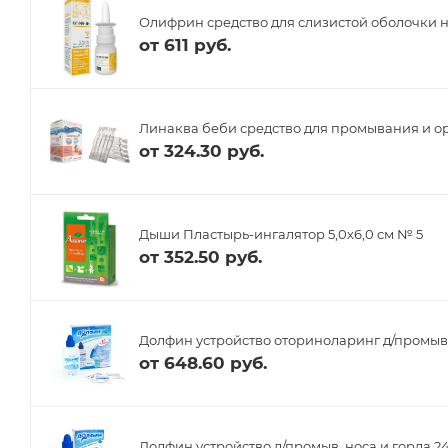
Олифрин средство для слизистой оболочки н
от
611 руб.
Линаква беби средство для промывания и о
от
324.30 руб.
Дыши Пластырь-ингалятор 5,0х6,0 см № 5
от
352.50 руб.
Долфин устройство оториноларинг д/промыван
от
648.60 руб.
Долфин устройство д/промыв. носа и горла 24