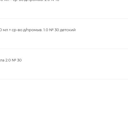
 мл + ср-во д/промыв. 1.0 № 30 детский
ла 2.0 № 30