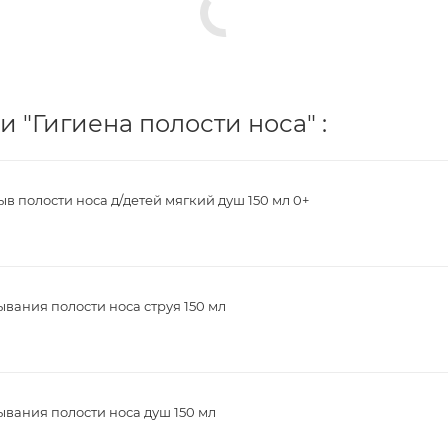
 "Гигиена полости носа" :
в полости носа д/детей мягкий душ 150 мл 0+
вания полости носа струя 150 мл
вания полости носа душ 150 мл