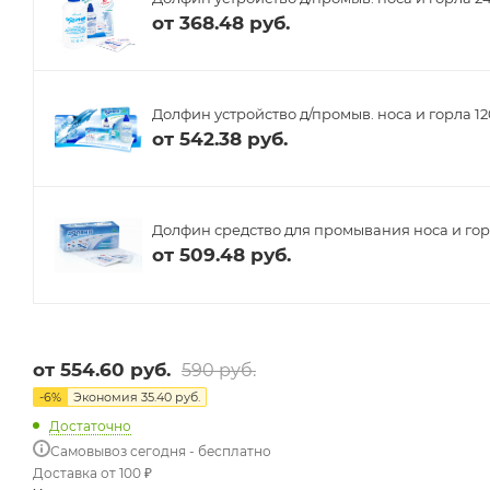
от
368.48 руб.
Долфин устройство д/промыв. носа и горла 120
от
542.38 руб.
Долфин средство для промывания носа и гор
от
509.48 руб.
от
554.60 руб.
590 руб.
-
6
%
Экономия
35.40 руб.
Достаточно
Самовывоз сегодня - бесплатно
Доставка от 100 ₽