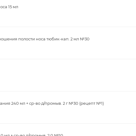
оса 15 мл
рошения полости носа тюбик-кап. 2 мл №30
ия 240 мл + ср-во д/промыв. 2 г №30 (рецепт №1)
0 мл + ср-во д/промыв. 2.0 №10