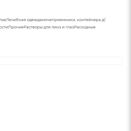
лье
Лечебная одежда
мочеприемники, контейнера д/
ости
Прочие
Растворы для линз и глаз
Расходные