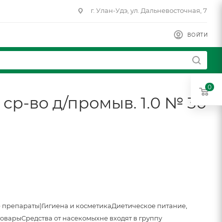
г. Улан-Удэ, ул. Дальневосточная, 7
ВОЙТИ
0
 ср-во д/промыв. 1.0 № 30
 препараты)
Гигиена и косметика
Диетическое питание,
товары
Средства от насекомых
не входят в группу