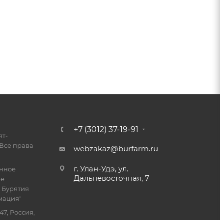
+7 (3012) 37-19-91
ят-
Все права
webzakaz@burfarm.ru
г. Улан-Удэ, ул.
енное
Дальневосточная, 7
ие
 Бурятия
мация"
47, Россия,