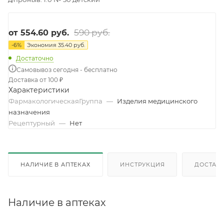
590 руб.
от
554.60 руб.
-
6
%
Экономия
35.40 руб.
Достаточно
Самовывоз сегодня - бесплатно
Доставка от 100 ₽
Характеристики
ФармакологическаяГруппа
—
Изделия медицинского
назначения
Рецептурный
—
Нет
НАЛИЧИЕ В АПТЕКАХ
ИНСТРУКЦИЯ
ДОСТАВК
Наличие в аптеках