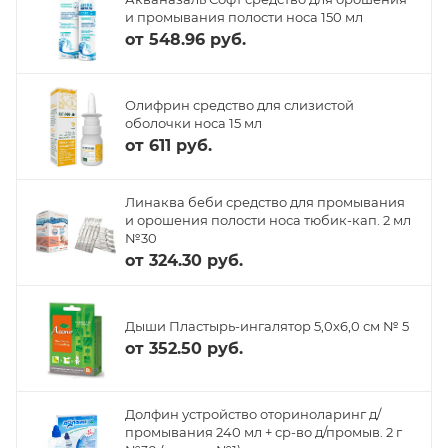
и промывания полости носа 150 мл
от
548.96 руб.
Олифрин средство для слизистой
оболочки носа 15 мл
от
611 руб.
Линаква беби средство для промывания
и орошения полости носа тюбик-кап. 2 мл
№30
от
324.30 руб.
Дыши Пластырь-ингалятор 5,0х6,0 см № 5
от
352.50 руб.
Долфин устройство оториноларинг д/
промывания 240 мл + ср-во д/промыв. 2 г