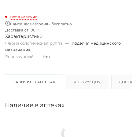
Нет в наличии
Самовывоз сегодня - бесплатно
Доставка от 100 ₽
Характеристики
ФармакологическаяГруппа
—
Изделия медицинского
назначения
Рецептурный
—
Нет
НАЛИЧИЕ В АПТЕКАХ
ИНСТРУКЦИЯ
ДОСТАВК
Наличие в аптеках