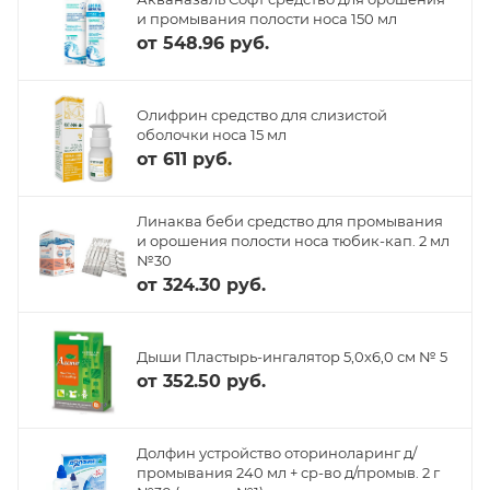
и промывания полости носа 150 мл
от
548.96 руб.
Олифрин средство для слизистой
оболочки носа 15 мл
от
611 руб.
Линаква беби средство для промывания
и орошения полости носа тюбик-кап. 2 мл
№30
от
324.30 руб.
Дыши Пластырь-ингалятор 5,0х6,0 см № 5
от
352.50 руб.
Долфин устройство оториноларинг д/
промывания 240 мл + ср-во д/промыв. 2 г