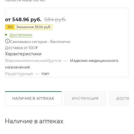
584 руб.
от
548.96 руб.
-
6
%
Экономия
35.04 руб.
Достаточно
Самовывоз сегодня - бесплатно
Доставка от 100 ₽
Характеристики
ФармакологическаяГруппа
—
Изделия медицинского
назначения
Рецептурный
—
Нет
НАЛИЧИЕ В АПТЕКАХ
ИНСТРУКЦИЯ
ДОСТАВК
Наличие в аптеках