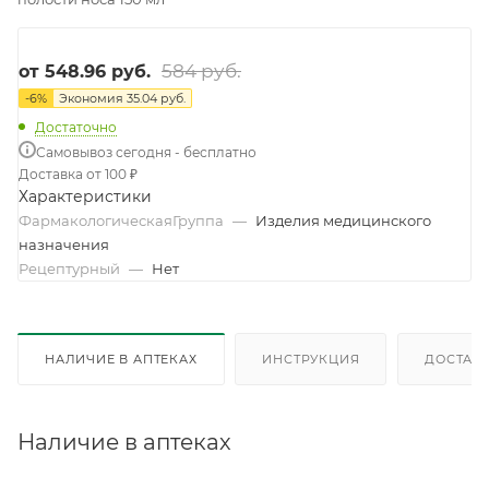
584 руб.
от
548.96 руб.
-
6
%
Экономия
35.04 руб.
Достаточно
Самовывоз сегодня - бесплатно
Доставка от 100 ₽
Характеристики
ФармакологическаяГруппа
—
Изделия медицинского
назначения
Рецептурный
—
Нет
НАЛИЧИЕ В АПТЕКАХ
ИНСТРУКЦИЯ
ДОСТАВК
Наличие в аптеках