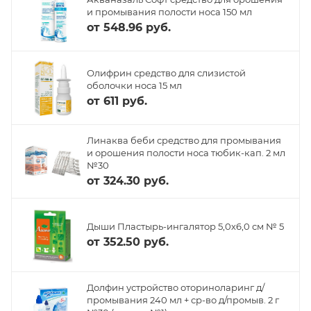
и промывания полости носа 150 мл
от
548.96 руб.
Олифрин средство для слизистой
оболочки носа 15 мл
от
611 руб.
Линаква беби средство для промывания
и орошения полости носа тюбик-кап. 2 мл
№30
от
324.30 руб.
Дыши Пластырь-ингалятор 5,0х6,0 см № 5
от
352.50 руб.
Долфин устройство оториноларинг д/
промывания 240 мл + ср-во д/промыв. 2 г