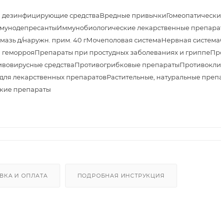
и дезинфицирующие средства
Вредные привычки
Гомеопатически
мунодепресанты
Иммунобиологические лекарственные препара
азь д/наружн. прим. 40 г
Мочеполовая система
Нервная система
 геморроя
Препараты при простудных заболеваниях и гриппе
Пр
ивовирусные средства
Противогрибковые препараты
Противокли
 для лекарственных препаратов
Растительные, натуральные препа
ские препараты
ВКА И ОПЛАТА
ПОДРОБНАЯ ИНСТРУКЦИЯ