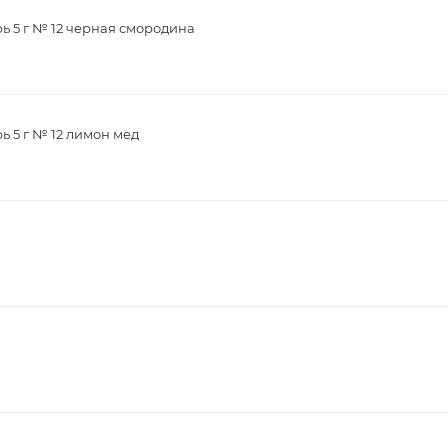
рь 5 г № 12 черная смородина
ь 5 г № 12 лимон мед