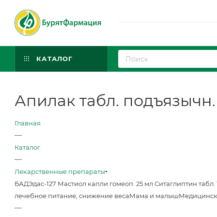
КАТАЛОГ
Апилак табл. подъязычн.
Главная
—
Каталог
—
Лекарственные препараты
БАД
Эдас-127 Мастиол капли гомеоп. 25 мл
Ситаглиптин табл. 
лечебное питание, снижение веса
Мама и малыш
Медицинск
—