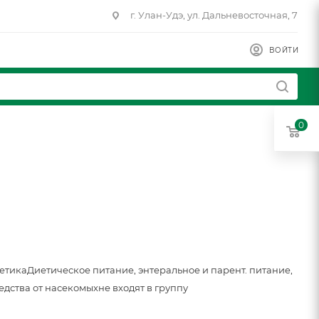
г. Улан-Удэ, ул. Дальневосточная, 7
ВОЙТИ
0
метика
Диетическое питание, энтеральное и парент. питание,
едства от насекомых
не входят в группу