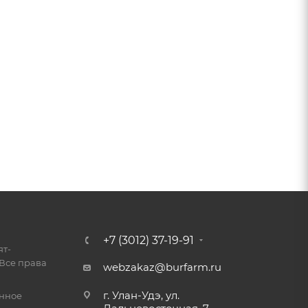
+7 (3012) 37-19-91
ят-
Все права
webzakaz@burfarm.ru
г. Улан-Удэ, ул.
енное