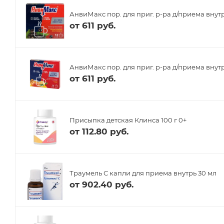
АнвиМакс пор. для приг. р-ра д/приема внут
от
611 руб.
АнвиМакс пор. для приг. р-ра д/приема внутр
от
611 руб.
Присыпка детская Клинса 100 г 0+
от
112.80 руб.
Траумель С капли для приема внутрь 30 мл
от
902.40 руб.