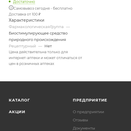
Достаточно
Самовывоз сегодня - бесплатно
Доставка от 100 ₽
Характеристики
ФармакологическаяГруппа
—
Биостимулирующее средство
природного происхождения
Рецептурный
—
Нет
Цена действительна только для
интернет-аптеки и может отличаться от
цен в розничных аптеках
КАТАЛОГ
ПРЕДПРИЯТИЕ
АКЦИИ
О предприятии
Отзывы
Документы