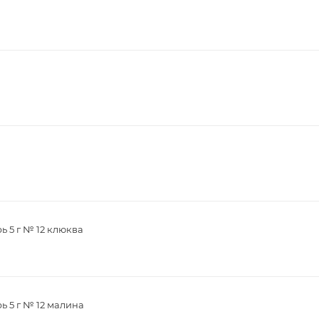
ь 5 г № 12 клюква
ь 5 г № 12 малина