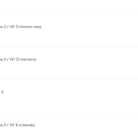
ь 5 г № 3 лимон мед
ь 5 г № 12 малина
 5
ь 5 г № 6 клюква