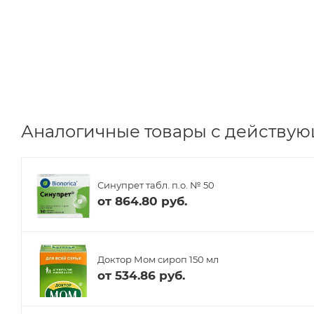
Аналогичные товары с действующ
Синупрет табл. п.о. № 50
от
864.80 руб.
Доктор Мом сироп 150 мл
от
534.86 руб.