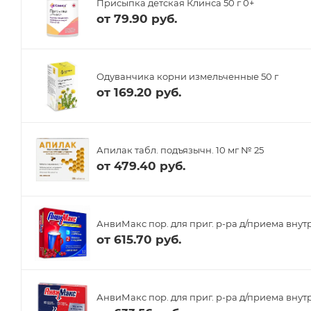
Присыпка детская Клинса 50 г 0+
от
79.90 руб.
Одуванчика корни измельченные 50 г
от
169.20 руб.
Апилак табл. подъязычн. 10 мг № 25
от
479.40 руб.
АнвиМакс пор. для приг. р-ра д/приема внутр
от
615.70 руб.
АнвиМакс пор. для приг. р-ра д/приема внутр