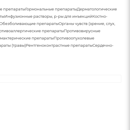
е препараты
Гормональные препараты
Дерматологические
ты
Инфузионные растворы, р-ры для инъекций
Костно-
Обезболивающие препараты
Органы чувств (зрение, слух,
отивоаллергические препараты
Противовирусные
мактерические препараты
Противоопухолевые
раты (травы)
Рентгеноконтрастные препараты
Сердечно-