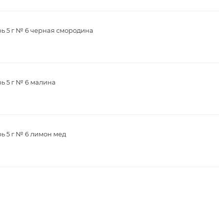
рь 5 г № 6 черная смородина
ь 5 г № 6 малина
ь 5 г № 6 лимон мед