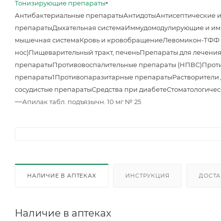
Тонизирующие препараты
Антибактериальные препараты
Антидоты
Антисептические 
препараты
Дыхательная система
Иммудомодулирующие и им
мышечная система
Кровь и кровобращение
Левомикон-ТФФ м
нос)
Пищеварительный тракт, печень
Препараты для лечения
препараты
Противовоспалительные препараты (НПВС)
Прот
препараты1
Противопаразитарные препараты
Растворители
сосудистые препараты
Средства при диабете
Стоматологиче
—
Апилак табл. подъязычн. 10 мг № 25
НАЛИЧИЕ В АПТЕКАХ
ИНСТРУКЦИЯ
ДОСТА
Наличие в аптеках