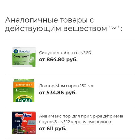
Аналогичные товары с
действующим веществом "~" :
Синупрет табл. п.о. № 50
от
864.80 руб.
Доктор Мом сироп 150 мл
от
534.86 руб.
АнвиМакс пор. для приг. р-ра д/приема
внутрь 5 г № 12 черная смородина
от
611 руб.