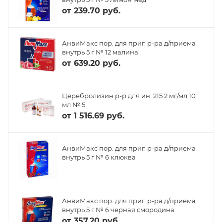
от
239.70 руб.
АнвиМакс пор. для приг. р-ра д/приема
внутрь 5 г № 12 малина
от
639.20 руб.
Церебролизин р-р для ин. 215.2 мг/мл 10
мл № 5
от
1 516.69 руб.
АнвиМакс пор. для приг. р-ра д/приема
внутрь 5 г № 6 клюква
АнвиМакс пор. для приг. р-ра д/приема
внутрь 5 г № 6 черная смородина
от
357.20 руб.