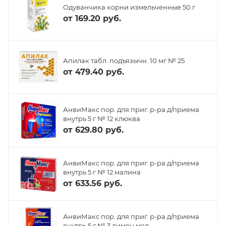
Одуванчика корни измельченные 50 г
от
169.20 руб.
Апилак табл. подъязычн. 10 мг № 25
от
479.40 руб.
АнвиМакс пор. для приг. р-ра д/приема
внутрь 5 г № 12 клюква
от
629.80 руб.
АнвиМакс пор. для приг. р-ра д/приема
внутрь 5 г № 12 малина
от
633.56 руб.
АнвиМакс пор. для приг. р-ра д/приема
внутрь 5 г № 3 лимон мед