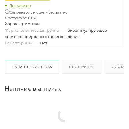
Достаточно
Самовывоз сегодня - бесплатно
Доставка от 100 ₽
Характеристики
ФармакологическаяГруппа
—
Биостимулирующее
средство природного происхождения
Рецептурный
—
Нет
НАЛИЧИЕ В АПТЕКАХ
ИНСТРУКЦИЯ
ДОСТАВК
Наличие в аптеках