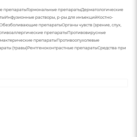
е препараты
Гормональные препараты
Дерматологические
ты
Инфузионные растворы, р-ры для инъекций
Костно-
Обезболивающие препараты
Органы чувств (зрение, слух,
отивоаллергические препараты
Противовирусные
мактерические препараты
Противоопухолевые
раты (травы)
Рентгеноконтрастные препараты
Средства при