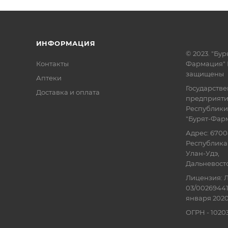
ИНФОРМАЦИЯ
© 2023. "Бур
Контакты
Фармация" 
защищены
Аптеки
Государств
Доставка и оплата
предприят
Республики
"Бурят-Фар
Адрес: 6700
Республика 
Улан-Удэ,
Дальневосточ
Лицензия: Л
03/00269441
января 2020
ОГРН - 102