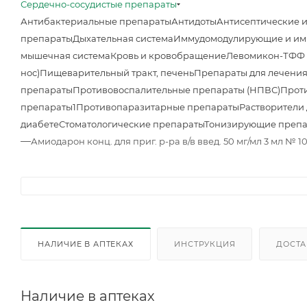
Сердечно-сосудистые препараты
Антибактериальные препараты
Антидоты
Антисептические 
препараты
Дыхательная система
Иммудомодулирующие и им
мышечная система
Кровь и кровобращение
Левомикон-ТФФ м
нос)
Пищеварительный тракт, печень
Препараты для лечения
препараты
Противовоспалительные препараты (НПВС)
Прот
препараты1
Противопаразитарные препараты
Растворители
диабете
Стоматологические препараты
Тонизирующие преп
—
Амиодарон конц. для приг. р-ра в/в введ. 50 мг/мл 3 мл № 1
НАЛИЧИЕ В АПТЕКАХ
ИНСТРУКЦИЯ
ДОСТА
Наличие в аптеках