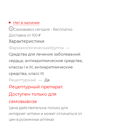
Нет в наличии
Самовывоз сегодня - бесплатно
Доставка от 100 ₽
Характеристики
ФармакологическаяГруппа
—
Средства для лечения заболеваний
сердца; антиаритмические средства,
классы I и III; антиаритмические
средства, класс III
Рецептурный
—
Да
Рецептурный препарат.
Доступен только для
самовывоза
Цена действительна только для
интернет-аптеки и может отличаться от
цен в розничных аптеках