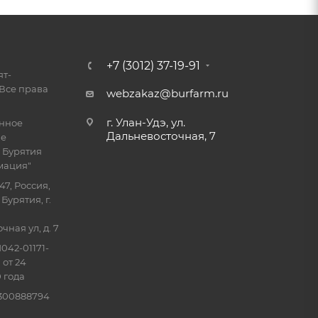
+7 (3012) 37-19-91
ят-
Все права
webzakaz@burfarm.ru
г. Улан-Удэ, ул.
енное
Дальневосточная, 7
ие
 Бурятия
мация"
47, Россия,
Бурятия, г.
ная ул, д. 7
042-01171-
 от 24
 года
0300888794