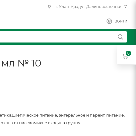
г. Улан-Удэ, ул. Дальневосточная, 7
ВОЙТИ
0
3 мл № 10
метика
Диетическое питание, энтеральное и парент. питание,
едства от насекомых
не входят в группу