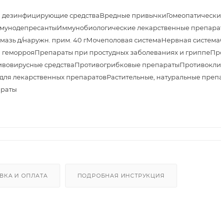
и дезинфицирующие средства
Вредные привычки
Гомеопатически
мунодепресанты
Иммунобиологические лекарственные препара
азь д/наружн. прим. 40 г
Мочеполовая система
Нервная система
 геморроя
Препараты при простудных заболеваниях и гриппе
Пр
ивовирусные средства
Противогрибковые препараты
Противокли
 для лекарственных препаратов
Растительные, натуральные препа
араты
0
ВКА И ОПЛАТА
ПОДРОБНАЯ ИНСТРУКЦИЯ