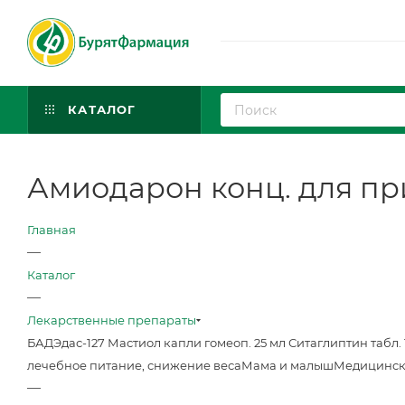
КАТАЛОГ
Амиодарон конц. для приг
Главная
—
Каталог
—
Лекарственные препараты
БАД
Эдас-127 Мастиол капли гомеоп. 25 мл
Ситаглиптин табл. 
лечебное питание, снижение веса
Мама и малыш
Медицинск
—