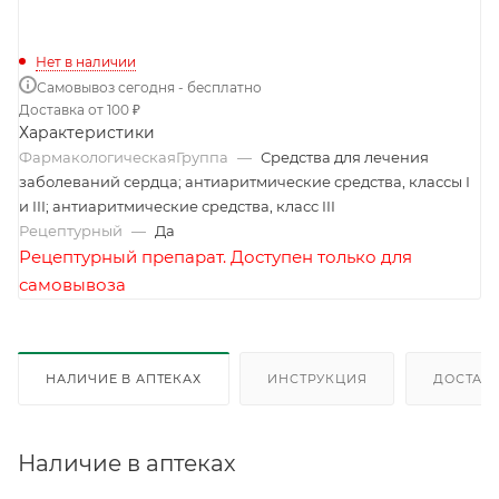
Нет в наличии
Самовывоз сегодня - бесплатно
Доставка от 100 ₽
Характеристики
ФармакологическаяГруппа
—
Средства для лечения
заболеваний сердца; антиаритмические средства, классы I
и III; антиаритмические средства, класс III
Рецептурный
—
Да
Рецептурный препарат. Доступен только для
самовывоза
НАЛИЧИЕ В АПТЕКАХ
ИНСТРУКЦИЯ
ДОСТАВК
Наличие в аптеках