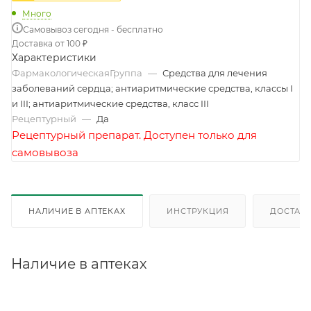
Много
Самовывоз сегодня - бесплатно
Доставка от 100 ₽
Характеристики
ФармакологическаяГруппа
—
Средства для лечения
заболеваний сердца; антиаритмические средства, классы I
и III; антиаритмические средства, класс III
Рецептурный
—
Да
Рецептурный препарат. Доступен только для
самовывоза
НАЛИЧИЕ В АПТЕКАХ
ИНСТРУКЦИЯ
ДОСТАВК
Наличие в аптеках