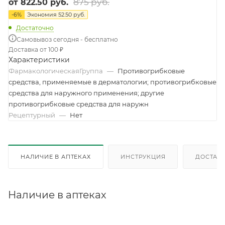
875 руб.
от
822.50 руб.
-
6
%
Экономия
52.50 руб.
Достаточно
Самовывоз сегодня - бесплатно
Доставка от 100 ₽
Характеристики
ФармакологическаяГруппа
—
Противогрибковые
средства, применяемые в дерматологии; противогрибковые
средства для наружного применения; другие
противогрибковые средства для наружн
Рецептурный
—
Нет
НАЛИЧИЕ В АПТЕКАХ
ИНСТРУКЦИЯ
ДОСТАВК
Наличие в аптеках