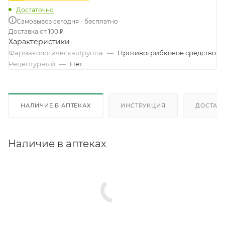
Достаточно
Самовывоз сегодня - бесплатно
Доставка от 100 ₽
Характеристики
ФармакологическаяГруппа
—
Противогрибковое средство
Рецептурный
—
Нет
НАЛИЧИЕ В АПТЕКАХ
ИНСТРУКЦИЯ
ДОСТАВК
Наличие в аптеках