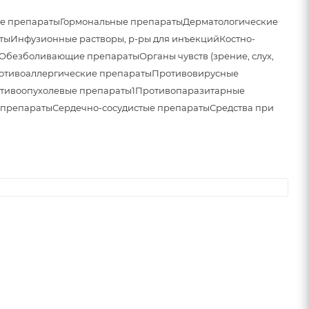
е препараты
Гормональные препараты
Дерматологические
ты
Инфузионные растворы, р-ры для инъекций
Костно-
Обезболивающие препараты
Органы чувств (зрение, слух,
отивоаллергические препараты
Противовирусные
тивоопухолевые препараты1
Противопаразитарные
 препараты
Сердечно-сосудистые препараты
Средства при