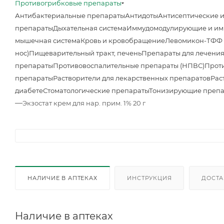
Противогрибковые препараты
Антибактериальные препараты
Антидоты
Антисептические 
препараты
Дыхательная система
Иммудомодулирующие и им
мышечная система
Кровь и кровобращение
Левомикон-ТФФ м
нос)
Пищеварительный тракт, печень
Препараты для лечения
препараты
Противовоспалительные препараты (НПВС)
Прот
препараты
Растворители для лекарственных препаратов
Рас
диабете
Стоматологические препараты
Тонизирующие преп
—
Экзостат крем для нар. прим. 1% 20 г
НАЛИЧИЕ В АПТЕКАХ
ИНСТРУКЦИЯ
ДОСТА
Наличие в аптеках