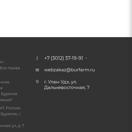
+7 (3012) 37-19-91
ят-
Все права
webzakaz@burfarm.ru
г. Улан-Удэ, ул.
енное
Дальневосточная, 7
ие
 Бурятия
мация"
47, Россия,
Бурятия, г.
ная ул, д. 7