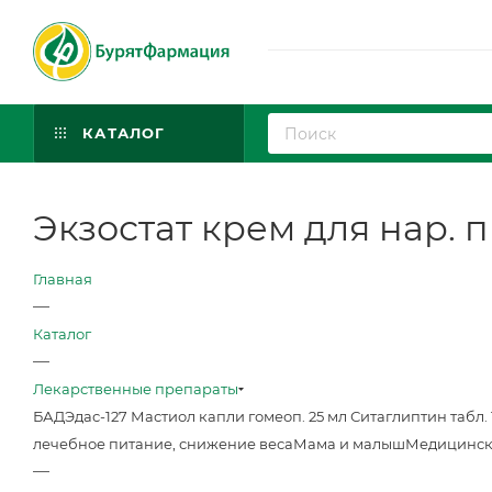
КАТАЛОГ
Экзостат крем для нар. п
Главная
—
Каталог
—
Лекарственные препараты
БАД
Эдас-127 Мастиол капли гомеоп. 25 мл
Ситаглиптин табл. 
лечебное питание, снижение веса
Мама и малыш
Медицинск
—