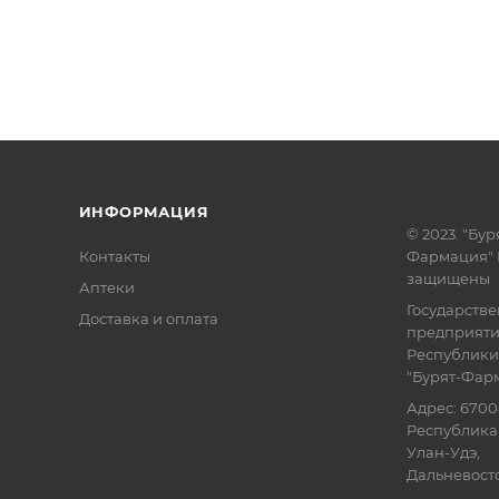
ИНФОРМАЦИЯ
© 2023. "Бур
Контакты
Фармация" 
защищены
Аптеки
Государств
Доставка и оплата
предприят
Республики
"Бурят-Фар
Адрес: 6700
Республика 
Улан-Удэ,
Дальневосточ