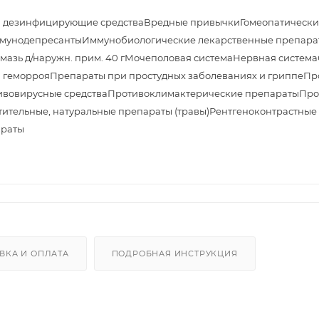
и дезинфицирующие средства
Вредные привычки
Гомеопатически
мунодепресанты
Иммунобиологические лекарственные препара
азь д/наружн. прим. 40 г
Мочеполовая система
Нервная система
 геморроя
Препараты при простудных заболеваниях и гриппе
Пр
ивовирусные средства
Противоклимактерические препараты
Про
тительные, натуральные препараты (травы)
Рентгеноконтрастные
араты
ВКА И ОПЛАТА
ПОДРОБНАЯ ИНСТРУКЦИЯ