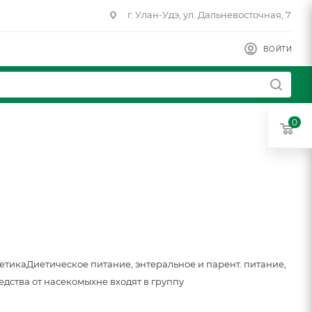
г. Улан-Удэ, ул. Дальневосточная, 7
ВОЙТИ
0
метика
Диетическое питание, энтеральное и парент. питание,
едства от насекомых
не входят в группу