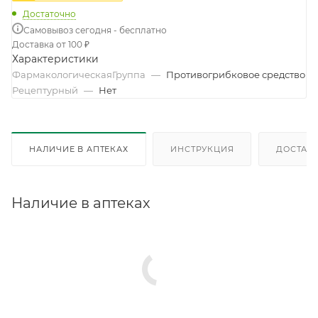
Достаточно
Самовывоз сегодня - бесплатно
Доставка от 100 ₽
Характеристики
ФармакологическаяГруппа
—
Противогрибковое средство
Рецептурный
—
Нет
НАЛИЧИЕ В АПТЕКАХ
ИНСТРУКЦИЯ
ДОСТАВК
Наличие в аптеках