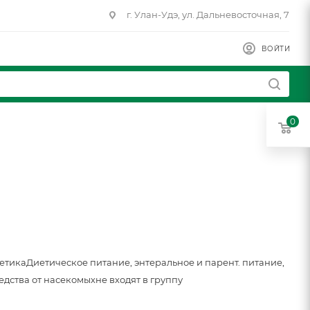
г. Улан-Удэ, ул. Дальневосточная, 7
ВОЙТИ
0
метика
Диетическое питание, энтеральное и парент. питание,
едства от насекомых
не входят в группу