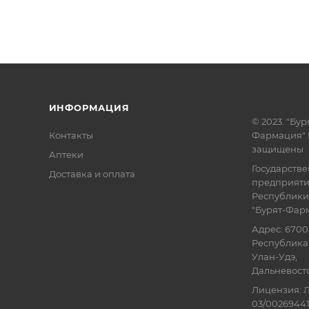
ИНФОРМАЦИЯ
© 2023. "Бур
Контакты
Фармация" 
защищены
Аптеки
Государств
Доставка и оплата
предприят
Республики
"Бурят-Фар
Адрес: 6700
Республика 
Улан-Удэ,
Дальневосточ
Лицензия: Л
03/00269441