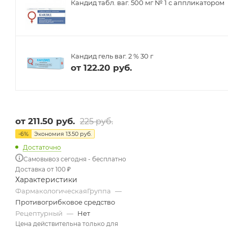
Кандид табл. ваг. 500 мг № 1 с аппликатором
Кандид гель ваг. 2 % 30 г
от
122.20 руб.
от
211.50 руб.
225 руб.
-
6
%
Экономия
13.50 руб.
Достаточно
Самовывоз сегодня - бесплатно
Доставка от 100 ₽
Характеристики
ФармакологическаяГруппа
—
Противогрибковое средство
Рецептурный
—
Нет
Цена действительна только для