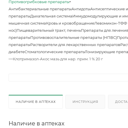
Противогрибковые препараты
Антибактериальные препараты
Антидоты
Антисептические 
препараты
Дыхательная система
Иммудомодулирующие и им
мышечная система
Кровь и кровобращение
Левомикон-ТФФ м
нос)
Пищеварительный тракт, печень
Препараты для лечения
препараты
Противовоспалительные препараты (НПВС)
Прот
препараты
Растворители для лекарственных препаратов
Рас
диабете
Стоматологические препараты
Тонизирующие преп
—
Клотримазол-Акос мазь для нар. прим. 1 % 20 г
НАЛИЧИЕ В АПТЕКАХ
ИНСТРУКЦИЯ
ДОСТА
Наличие в аптеках