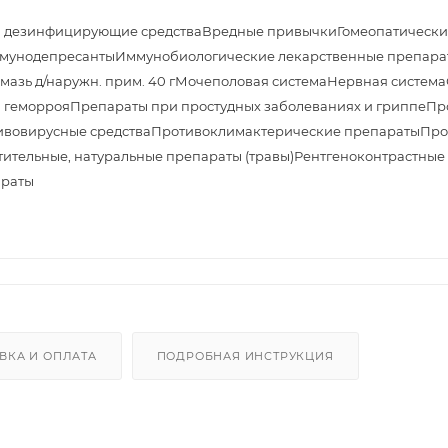
и дезинфицирующие средства
Вредные привычки
Гомеопатически
мунодепресанты
Иммунобиологические лекарственные препара
азь д/наружн. прим. 40 г
Мочеполовая система
Нервная система
 геморроя
Препараты при простудных заболеваниях и гриппе
Пр
ивовирусные средства
Противоклимактерические препараты
Про
тительные, натуральные препараты (травы)
Рентгеноконтрастные
араты
ВКА И ОПЛАТА
ПОДРОБНАЯ ИНСТРУКЦИЯ