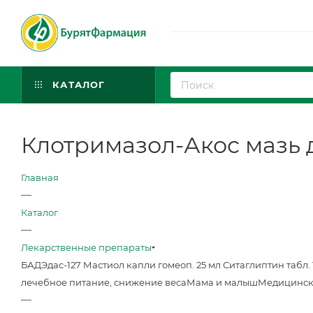
КАТАЛОГ
Клотримазол-Акос мазь дл
Главная
—
Каталог
—
Лекарственные препараты
БАД
Эдас-127 Мастиол капли гомеоп. 25 мл
Ситаглиптин табл. 
лечебное питание, снижение веса
Мама и малыш
Медицинск
—