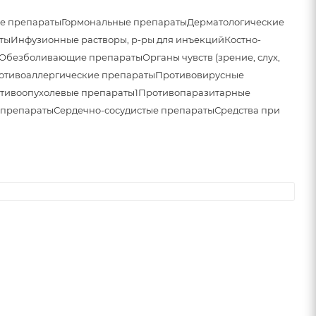
е препараты
Гормональные препараты
Дерматологические
ты
Инфузионные растворы, р-ры для инъекций
Костно-
Обезболивающие препараты
Органы чувств (зрение, слух,
отивоаллергические препараты
Противовирусные
тивоопухолевые препараты1
Противопаразитарные
 препараты
Сердечно-сосудистые препараты
Средства при