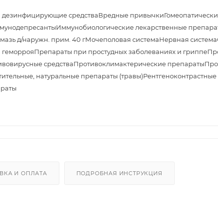
и дезинфицирующие средства
Вредные привычки
Гомеопатически
мунодепресанты
Иммунобиологические лекарственные препара
азь д/наружн. прим. 40 г
Мочеполовая система
Нервная система
 геморроя
Препараты при простудных заболеваниях и гриппе
Пр
ивовирусные средства
Противоклимактерические препараты
Про
тительные, натуральные препараты (травы)
Рентгеноконтрастные
араты
ВКА И ОПЛАТА
ПОДРОБНАЯ ИНСТРУКЦИЯ