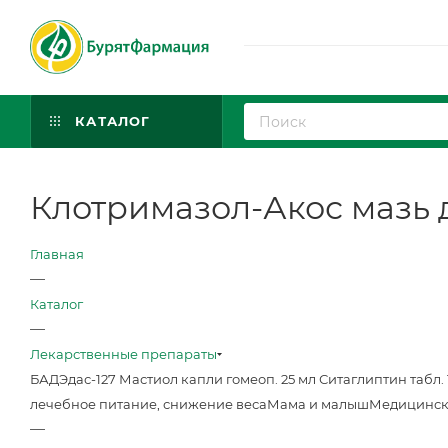
КАТАЛОГ
Клотримазол-Акос мазь дл
Главная
—
Каталог
—
Лекарственные препараты
БАД
Эдас-127 Мастиол капли гомеоп. 25 мл
Ситаглиптин табл. 
лечебное питание, снижение веса
Мама и малыш
Медицинск
—