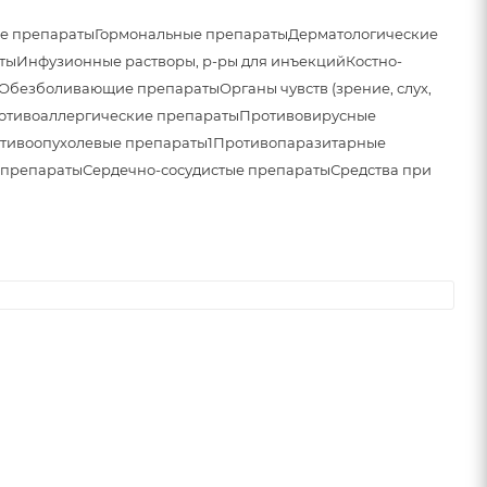
е препараты
Гормональные препараты
Дерматологические
ты
Инфузионные растворы, р-ры для инъекций
Костно-
Обезболивающие препараты
Органы чувств (зрение, слух,
отивоаллергические препараты
Противовирусные
тивоопухолевые препараты1
Противопаразитарные
 препараты
Сердечно-сосудистые препараты
Средства при