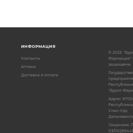
ИНФОРМАЦИЯ
© 2023. "Бур
Контакты
Фармация" 
защищены
Аптеки
Государств
Доставка и оплата
предприят
Республики
"Бурят-Фар
Адрес: 6700
Республика 
Улан-Удэ,
Дальневосточ
Лицензия: Л
03/00269441