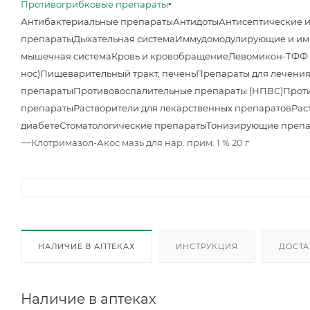
Противогрибковые препараты
Антибактериальные препараты
Антидоты
Антисептические 
препараты
Дыхательная система
Иммудомодулирующие и им
мышечная система
Кровь и кровобращение
Левомикон-ТФФ м
нос)
Пищеварительный тракт, печень
Препараты для лечения
препараты
Противовоспалительные препараты (НПВС)
Прот
препараты
Растворители для лекарственных препаратов
Рас
диабете
Стоматологические препараты
Тонизирующие преп
—
Клотримазол-Акос мазь для нар. прим. 1 % 20 г
НАЛИЧИЕ В АПТЕКАХ
ИНСТРУКЦИЯ
ДОСТА
Наличие в аптеках