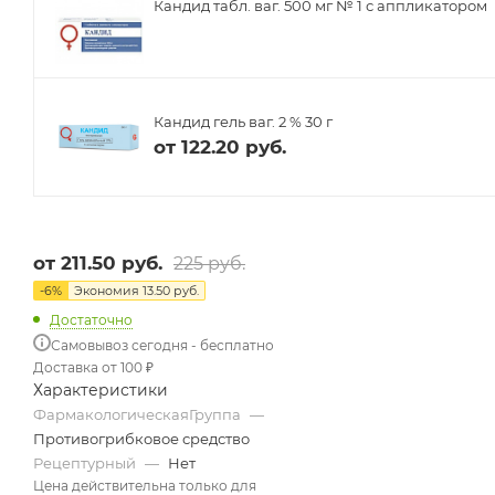
Кандид табл. ваг. 500 мг № 1 с аппликатором
Кандид гель ваг. 2 % 30 г
от
122.20 руб.
от
211.50 руб.
225 руб.
-
6
%
Экономия
13.50 руб.
Достаточно
Самовывоз сегодня - бесплатно
Доставка от 100 ₽
Характеристики
ФармакологическаяГруппа
—
Противогрибковое средство
Рецептурный
—
Нет
Цена действительна только для