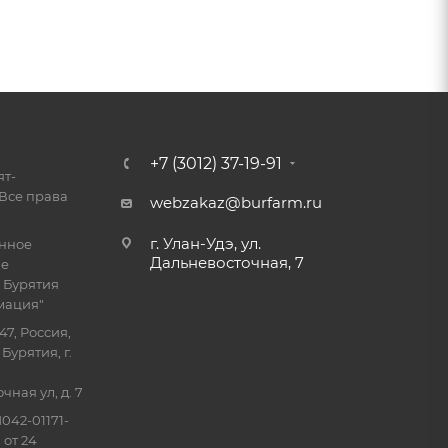
+7 (3012) 37-19-91
ят-
Все права
webzakaz@burfarm.ru
г. Улан-Удэ, ул.
енное
Дальневосточная, 7
ие
 Бурятия
мация"
47, Россия,
Бурятия, г.
ная ул, д. 7
042-01171-
 от 24