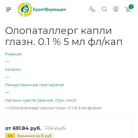
0
Олопаталлерг капли
глазн. 0.1 % 5 мл фл/кап
Главная
—
Каталог
—
Лекарственные препараты
—
Органы чувств (зрение, слух, нос)
—
Олопаталлерг капли глазн. 0.1 % 5 мл фл/кап
736 руб.
от
691.84 руб.
-
6
%
Экономия
44.16 руб.