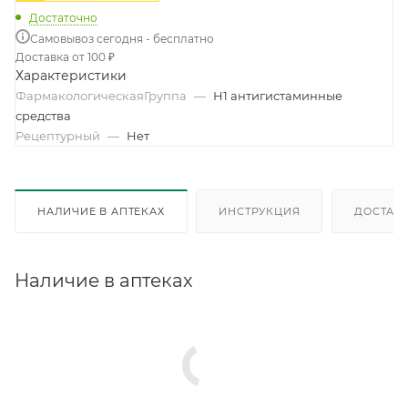
Достаточно
Самовывоз сегодня - бесплатно
Доставка от 100 ₽
Характеристики
ФармакологическаяГруппа
—
Н1 антигистаминные
средства
Рецептурный
—
Нет
НАЛИЧИЕ В АПТЕКАХ
ИНСТРУКЦИЯ
ДОСТАВК
Наличие в аптеках