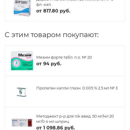
фл.-кап.
от
817.80 руб.
C этим товаром покупают:
Мезим форте табл. п.о. № 20
от
94 руб.
Пролатан капли глазн. 0.005 % 2.5 мл № 3
Методжект р-р для п/к введ. 50 мг/мл 20
мг/0.4 мл шприц
от
1 098.86 руб.