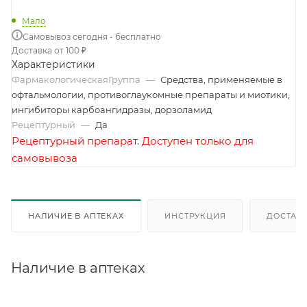
Мало
Самовывоз сегодня - бесплатно
Доставка от 100 ₽
Характеристики
ФармакологическаяГруппа
—
Средства, применяемые в
офтальмологии, противоглаукомные препараты и миотики,
ингибиторы карбоангидразы, дорзоламид
Рецептурный
—
Да
Рецептурный препарат. Доступен только для
самовывоза
НАЛИЧИЕ В АПТЕКАХ
ИНСТРУКЦИЯ
ДОСТАВК
Наличие в аптеках