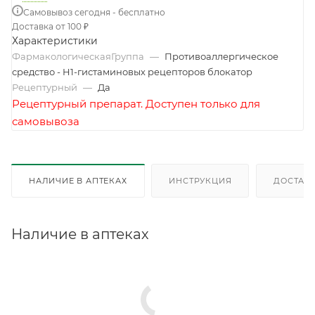
Самовывоз сегодня - бесплатно
Доставка от 100 ₽
Характеристики
ФармакологическаяГруппа
—
Противоаллергическое
средство - H1-гистаминовых рецепторов блокатор
Рецептурный
—
Да
Рецептурный препарат. Доступен только для
самовывоза
НАЛИЧИЕ В АПТЕКАХ
ИНСТРУКЦИЯ
ДОСТАВК
Наличие в аптеках