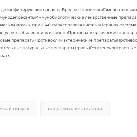
и дезинфицирующие средства
Вредные привычки
Гомеопатически
мунодепресанты
Иммунобиологические лекарственные препара
азь д/наружн. прим. 40 г
Мочеполовая система
Нервная система
студных заболеваниях и гриппе
Противоаллергические препара
овые препараты
Противоклимактерические препараты
Противоо
тительные, натуральные препараты (травы)
Рентгеноконтрастные
араты
ВКА И ОПЛАТА
ПОДРОБНАЯ ИНСТРУКЦИЯ