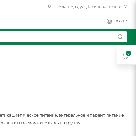
г. Улан-Удэ, ул. Дальневосточная, 7
ВОЙТИ
0
метика
Диетическое питание, энтеральное и парент. питание,
едства от насекомых
не входят в группу