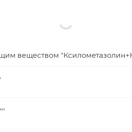
щим веществом "Ксилометазолин+На
л
 мл