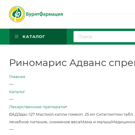
КАТАЛОГ
Риномарис Адванс спрей н
Главная
—
Каталог
—
Лекарственные препараты
БАД
Эдас-127 Мастиол капли гомеоп. 25 мл
Ситаглиптин табл. 
лечебное питание, снижение веса
Мама и малыш
Медицинск
—