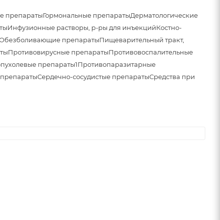
е препараты
Гормональные препараты
Дерматологические
ты
Инфузионные растворы, р-ры для инъекций
Костно-
Обезболивающие препараты
Пищеварительный тракт,
ты
Противовирусные препараты
Противовоспалительные
пухолевые препараты1
Противопаразитарные
 препараты
Сердечно-сосудистые препараты
Средства при