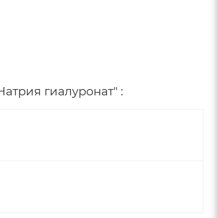
трия гиалуронат" :