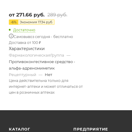
от
271.66 руб.
289 руб.
-
6
%
Экономия
17.34 руб.
Достаточно
Самовывоз сегодня - бесплатно
Доставка от 100 ₽
Характеристики
ФармакологическаяГруппа
—
Противоконгестивное средство -
альфа-адреномиметик
Рецептурный
—
Нет
Цена действительна только для
интернет-аптеки и может отличаться от
цен в розничных аптеках
КАТАЛОГ
ПРЕДПРИЯТИЕ