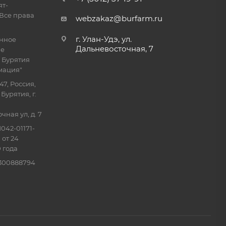
ят-
Все права
webzakaz@burfarm.ru
г. Улан-Удэ, ул.
енное
Дальневосточная, 7
ие
 Бурятия
мация"
47, Россия,
Бурятия, г.
ная ул, д. 7
042-01171-
 от 24
 года
0300888794