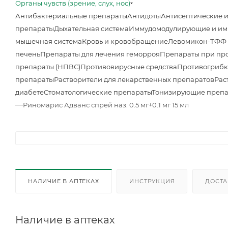
Органы чувств (зрение, слух, нос)
Антибактериальные препараты
Антидоты
Антисептические 
препараты
Дыхательная система
Иммудомодулирующие и им
мышечная система
Кровь и кровобращение
Левомикон-ТФФ м
печень
Препараты для лечения геморроя
Препараты при про
препараты (НПВС)
Противовирусные средства
Противогрибк
препараты
Растворители для лекарственных препаратов
Рас
диабете
Стоматологические препараты
Тонизирующие преп
—
Риномарис Адванс спрей наз. 0.5 мг+0.1 мг 15 мл
НАЛИЧИЕ В АПТЕКАХ
ИНСТРУКЦИЯ
ДОСТА
Наличие в аптеках