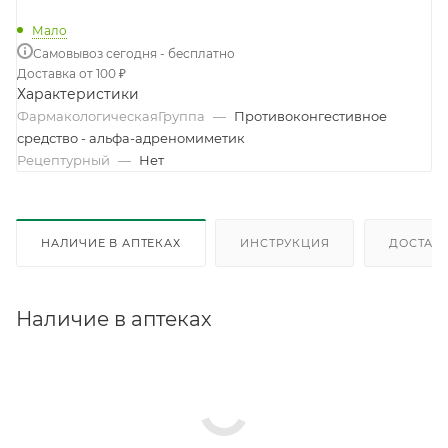
Мало
Самовывоз сегодня - бесплатно
Доставка от 100 ₽
Характеристики
ФармакологическаяГруппа
—
Противоконгестивное
средство - альфа-адреномиметик
Рецептурный
—
Нет
НАЛИЧИЕ В АПТЕКАХ
ИНСТРУКЦИЯ
ДОСТАВК
Наличие в аптеках