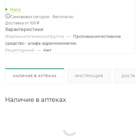
Мало
Самовывоз сегодня - бесплатно
Доставка от 100 ₽
Характеристики
ФармакологическаяГруппа
—
Противоконгестивное
средство - альфа-адреномиметик
Рецептурный
—
Нет
НАЛИЧИЕ В АПТЕКАХ
ИНСТРУКЦИЯ
ДОСТАВК
Наличие в аптеках