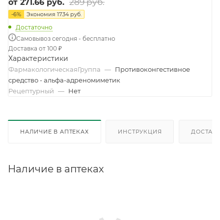
289 руб.
от
271.66 руб.
-
6
%
Экономия
17.34 руб.
Достаточно
Самовывоз сегодня - бесплатно
Доставка от 100 ₽
Характеристики
ФармакологическаяГруппа
—
Противоконгестивное
средство - альфа-адреномиметик
Рецептурный
—
Нет
НАЛИЧИЕ В АПТЕКАХ
ИНСТРУКЦИЯ
ДОСТАВК
Наличие в аптеках