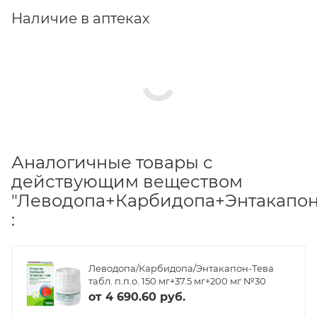
Наличие в аптеках
Аналогичные товары с
действующим веществом
"Леводопа+Карбидопа+Энтакапон
:
Леводопа/Карбидопа/Энтакапон-Тева
табл. п.п.о. 150 мг+37.5 мг+200 мг №30
от
4 690.60 руб.