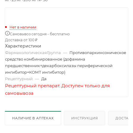
Нет в наличии
Самовывоз сегодня - бесплатно
Доставка от 100 ₽
Характеристики
ФармакологическаяГруппа
—
Противопаркинсоническое
средство комбинированное (дофамина
предшественник+декарбоксилазы периферической
ингибитор+КОМТ ингибитор)
Рецептурный
—
Да
Рецептурный препарат. Доступен только для
самовывоза
НАЛИЧИЕ В АПТЕКАХ
ИНСТРУКЦИЯ
ДОСТАВК