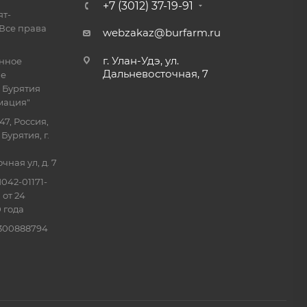
+7 (3012) 37-19-91
ят-
Все права
webzakaz@burfarm.ru
г. Улан-Удэ, ул.
енное
Дальневосточная, 7
ие
 Бурятия
мация"
47, Россия,
Бурятия, г.
ная ул, д. 7
042-01171-
 от 24
 года
0300888794