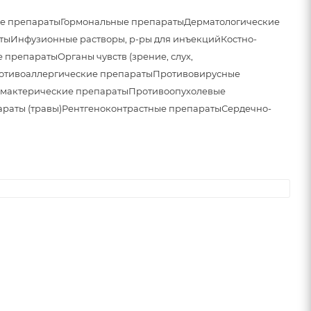
е препараты
Гормональные препараты
Дерматологические
ты
Инфузионные растворы, р-ры для инъекций
Костно-
 препараты
Органы чувств (зрение, слух,
отивоаллергические препараты
Противовирусные
мактерические препараты
Противоопухолевые
раты (травы)
Рентгеноконтрастные препараты
Сердечно-