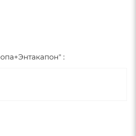
па+Энтакапон" :