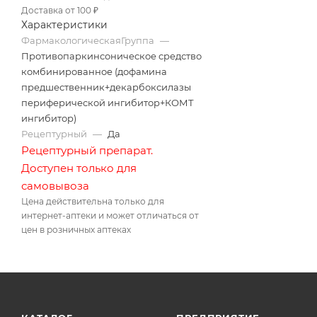
Доставка от 100 ₽
Характеристики
ФармакологическаяГруппа
—
Противопаркинсоническое средство
комбинированное (дофамина
предшественник+декарбоксилазы
периферической ингибитор+КОМТ
ингибитор)
Рецептурный
—
Да
Рецептурный препарат.
Доступен только для
самовывоза
Цена действительна только для
интернет-аптеки и может отличаться от
цен в розничных аптеках