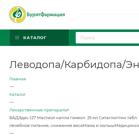
КАТАЛОГ
Леводопа/Карбидопа/Энта
Главная
—
Каталог
—
Лекарственные препараты
БАД
Эдас-127 Мастиол капли гомеоп. 25 мл
Ситаглиптин табл. 
лечебное питание, снижение веса
Мама и малыш
Медицинск
—