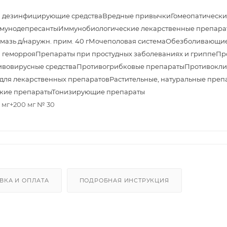
и дезинфицирующие средства
Вредные привычки
Гомеопатически
мунодепресанты
Иммунобиологические лекарственные препара
азь д/наружн. прим. 40 г
Мочеполовая система
Обезболивающие
 геморроя
Препараты при простудных заболеваниях и гриппе
Пр
ивовирусные средства
Противогрибковые препараты
Противокли
 для лекарственных препаратов
Растительные, натуральные препа
кие препараты
Тонизирующие препараты
5 мг+200 мг № 30
ВКА И ОПЛАТА
ПОДРОБНАЯ ИНСТРУКЦИЯ