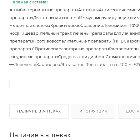
Нервная система
Антибактериальные препараты
Антидоты
Антисептические 
препараты
Дыхательная система
Иммудомодулирующие и им
мышечная система
Кровь и кровобращение
Левомикон-ТФФ м
нос)
Пищеварительный тракт, печень
Препараты для лечения
препараты
Противовоспалительные препараты (НПВС)
Прот
препараты1
Противопаразитарные препараты
Растворители
сосудистые препараты
Средства при диабете
Стоматологичес
—
Леводопа/Карбидопа/Энтакапон-Тева табл. п.п.о. 100 мг+2
НАЛИЧИЕ В АПТЕКАХ
ИНСТРУКЦИЯ
ДОСТА
Наличие в аптеках