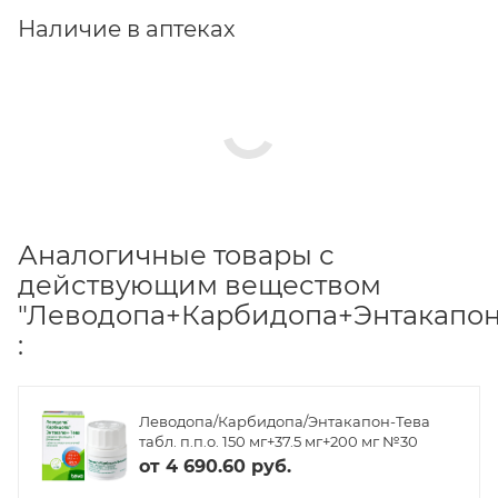
Наличие в аптеках
Аналогичные товары с
действующим веществом
"Леводопа+Карбидопа+Энтакапон
:
Леводопа/Карбидопа/Энтакапон-Тева
табл. п.п.о. 150 мг+37.5 мг+200 мг №30
от
4 690.60 руб.