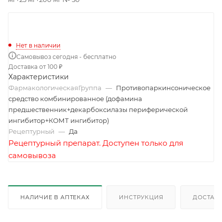
Нет в наличии
Самовывоз сегодня - бесплатно
Доставка от 100 ₽
Характеристики
ФармакологическаяГруппа
—
Противопаркинсоническое
средство комбинированное (дофамина
предшественник+декарбоксилазы периферической
ингибитор+КОМТ ингибитор)
Рецептурный
—
Да
Рецептурный препарат. Доступен только для
самовывоза
НАЛИЧИЕ В АПТЕКАХ
ИНСТРУКЦИЯ
ДОСТАВК