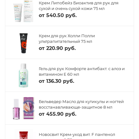
Крем Липобейз Биоактив для рук для
сухой и очень сухой кожи 75 мл
от
540.50 руб.
Крем для рук Холли Полли
ультрапитательный 75 мл
от
220.90 руб.
Гель для рук Комфорте антибакт. с алоэ и
витамином Е 60 мл
от
136.30 руб.
Бельведер Масло для кутикулы и ногтей
восстанавливающе-защитное 8 мл
от
455.90 руб.
Новосвит Крем-уход вит. F пантенол