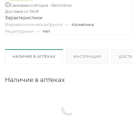
Самовывоз сегодня - бесплатно
Доставка от 100 ₽
Характеристики
ФармакологическаяГруппа
—
Косметика
Рецептурный
—
Нет
НАЛИЧИЕ В АПТЕКАХ
ИНСТРУКЦИЯ
ДОСТАВК
Наличие в аптеках