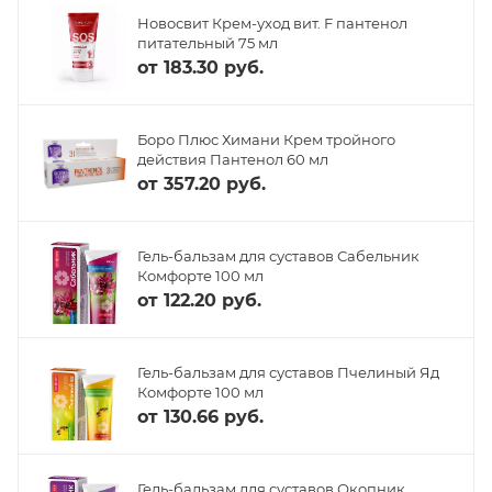
Новосвит Крем-уход вит. F пантенол
питательный 75 мл
от
183.30 руб.
Боро Плюс Химани Крем тройного
действия Пантенол 60 мл
от
357.20 руб.
Гель-бальзам для суставов Сабельник
Комфорте 100 мл
от
122.20 руб.
Гель-бальзам для суставов Пчелиный Яд
Комфорте 100 мл
от
130.66 руб.
Гель-бальзам для суставов Окопник