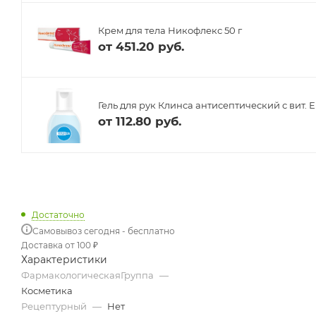
Крем для тела Никофлекс 50 г
от
451.20 руб.
Гель для рук Клинса антисептический с вит. Е
от
112.80 руб.
Достаточно
Самовывоз сегодня - бесплатно
Доставка от 100 ₽
Характеристики
ФармакологическаяГруппа
—
Косметика
Рецептурный
—
Нет