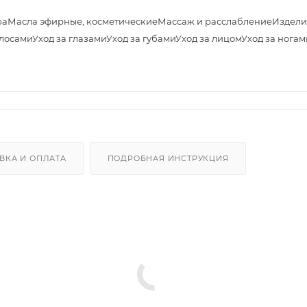
ра
Масла эфирные, косметические
Массаж и расслабление
Издели
олосами
Уход за глазами
Уход за губами
Уход за лицом
Уход за ногам
ВКА И ОПЛАТА
ПОДРОБНАЯ ИНСТРУКЦИЯ