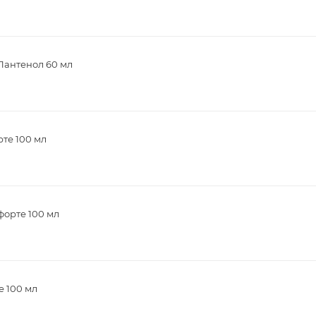
Пантенол 60 мл
те 100 мл
форте 100 мл
е 100 мл