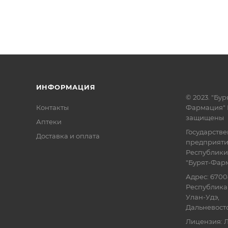
ИНФОРМАЦИЯ
© 2023. "Бур
Контакты
Фармация" 
защищены
Аптеки
Государств
Доставка и оплата
предприят
Республики
"Бурят-Фар
Адрес: 6700
Республика 
Улан-Удэ,
Дальневосточ
Лицензия: Л