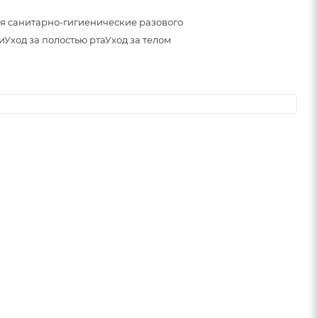
я санитарно-гигиенические разового
и
Уход за полостью рта
Уход за телом