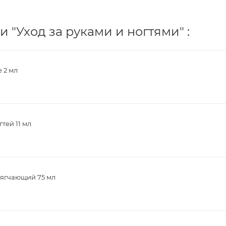
 "Уход за руками и ногтями" :
 2 мл
тей 11 мл
мягчающий 75 мл