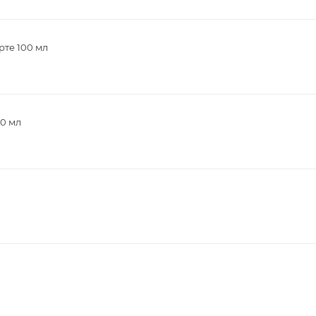
рте 100 мл
00 мл