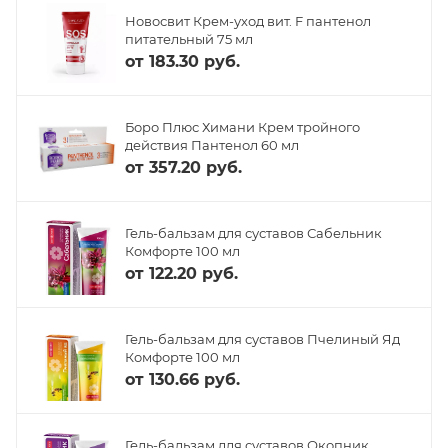
Новосвит Крем-уход вит. F пантенол
питательный 75 мл
от
183.30 руб.
Боро Плюс Химани Крем тройного
действия Пантенол 60 мл
от
357.20 руб.
Гель-бальзам для суставов Сабельник
Комфорте 100 мл
от
122.20 руб.
Гель-бальзам для суставов Пчелиный Яд
Комфорте 100 мл
от
130.66 руб.
Гель-бальзам для суставов Окопник