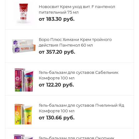
Новосвит Крем-уход вит. F пантенол
питательный 75 мл
от
183.30 руб.
Боро Плюс Химани Крем тройного
действия Пантенол 60 мл
от
357.20 руб.
Гель-бальзам для суставов Сабельник
Комфорте 100 мл
от
122.20 руб.
Гель-бальзам для суставов Пчелиный Яд
Комфорте 100 мл
от
130.66 руб.
Гель-бальзам для суставов Окопник