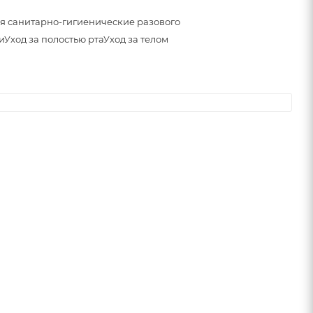
я санитарно-гигиенические разового
и
Уход за полостью рта
Уход за телом