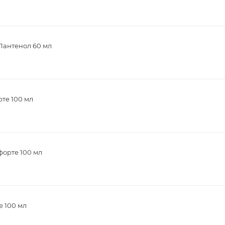
Пантенол 60 мл
те 100 мл
форте 100 мл
е 100 мл