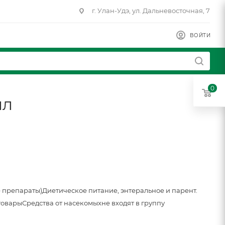
г. Улан-Удэ, ул. Дальневосточная, 7
ВОЙТИ
0
мл
 препараты)
Диетическое питание, энтеральное и парент.
товары
Средства от насекомых
не входят в группу