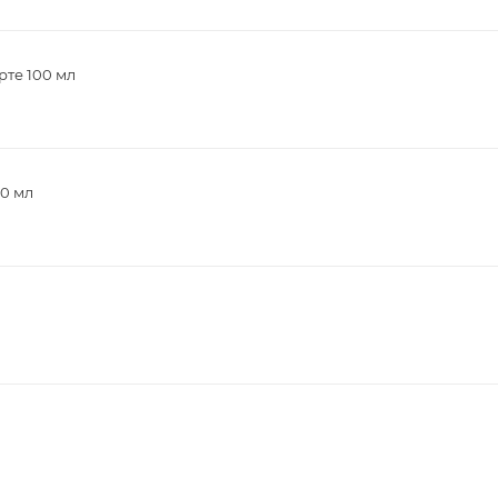
рте 100 мл
00 мл