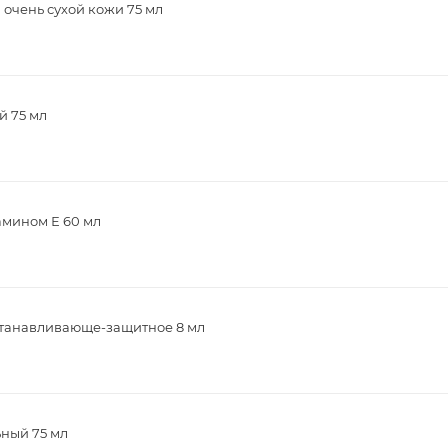
 очень сухой кожи 75 мл
й 75 мл
тамином Е 60 мл
сстанавливающе-защитное 8 мл
ьный 75 мл