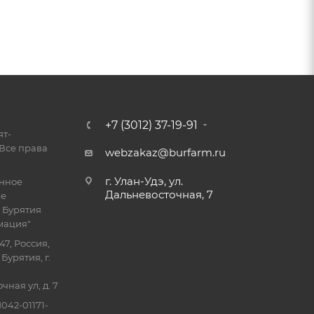
+7 (3012) 37-19-91
ят-
Все права
webzakaz@burfarm.ru
г. Улан-Удэ, ул.
енное
Дальневосточная, 7
ие
 Бурятия
мация"
47, Россия,
Бурятия, г.
ная ул, д. 7
042-01171-