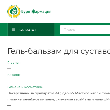
КАТАЛОГ
Гель-бальзам для суста
Главная
—
Каталог
—
Гигиена и косметика
Лекарственные препараты
БАД
Эдас-127 Мастиол капли гоме
питание, лечебное питание, снижение веса
Мама и малыш
М
—