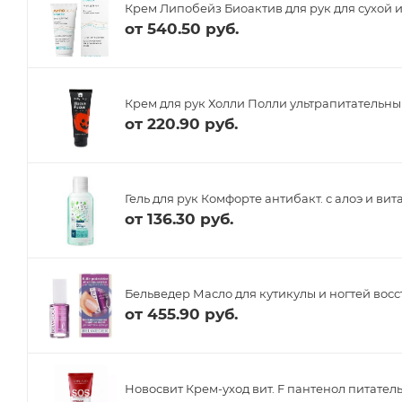
Крем Липобейз Биоактив для рук для сухой и
от
540.50 руб.
Крем для рук Холли Полли ультрапитательны
от
220.90 руб.
Гель для рук Комфорте антибакт. с алоэ и ви
от
136.30 руб.
Бельведер Масло для кутикулы и ногтей во
от
455.90 руб.
Новосвит Крем-уход вит. F пантенол питател