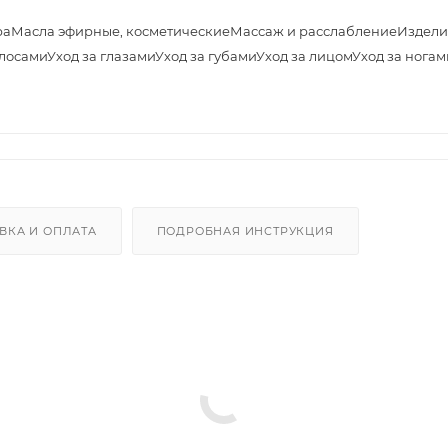
ра
Масла эфирные, косметические
Массаж и расслабление
Издели
олосами
Уход за глазами
Уход за губами
Уход за лицом
Уход за ногам
ВКА И ОПЛАТА
ПОДРОБНАЯ ИНСТРУКЦИЯ