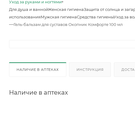
Уход за руками и ногтями
Для душа и ванной
Женская гигиена
Защита от солнца и зага
использования
Мужская гигиена
Средства гигиены
Уход за в
—
Гель-бальзам для суставов Окопник Комфорте 100 мл
НАЛИЧИЕ В АПТЕКАХ
ИНСТРУКЦИЯ
ДОСТА
Наличие в аптеках