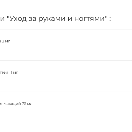
 "Уход за руками и ногтями" :
 2 мл
тей 11 мл
мягчающий 75 мл