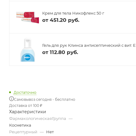
Крем для тела Никофлекс 50 г
от
451.20 руб.
Гель для рук Клинса антисептический с вит. Е
от
112.80 руб.
Достаточно
Самовывоз сегодня - бесплатно
Доставка от 100 ₽
Характеристики
ФармакологическаяГруппа
—
Косметика
Рецептурный
—
Нет