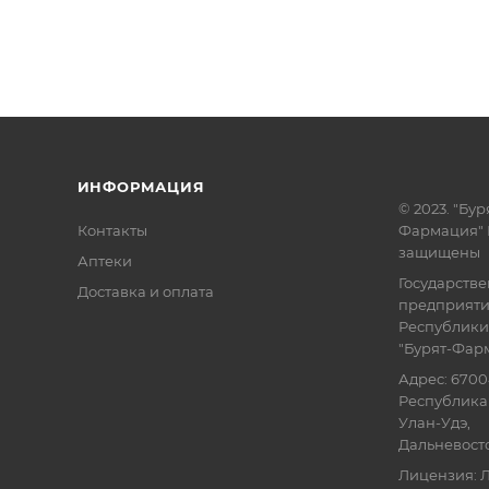
ИНФОРМАЦИЯ
© 2023. "Бур
Контакты
Фармация" 
защищены
Аптеки
Государств
Доставка и оплата
предприят
Республики
"Бурят-Фар
Адрес: 6700
Республика 
Улан-Удэ,
Дальневосточ
Лицензия: Л