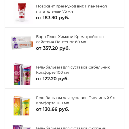
Новосвит Крем-уход вит. F пантенол
питательный 75 мл
от
183.30 руб.
Боро Плюс Химани Крем тройного
действия Пантенол 60 мл
от
357.20 руб.
Гель-бальзам для суставов Сабельник
Комфорте 100 мл
от
122.20 руб.
Гель-бальзам для суставов Пчелиный Яд
Комфорте 100 мл
от
130.66 руб.
Гель-бальзам для суставов Окопник