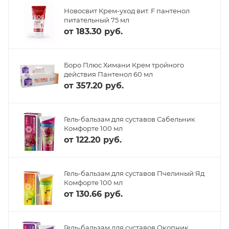
Новосвит Крем-уход вит. F пантенол
питательный 75 мл
от
183.30 руб.
Боро Плюс Химани Крем тройного
действия Пантенол 60 мл
от
357.20 руб.
Гель-бальзам для суставов Сабельник
Комфорте 100 мл
от
122.20 руб.
Гель-бальзам для суставов Пчелиный Яд
Комфорте 100 мл
от
130.66 руб.
Гель-бальзам для суставов Окопник