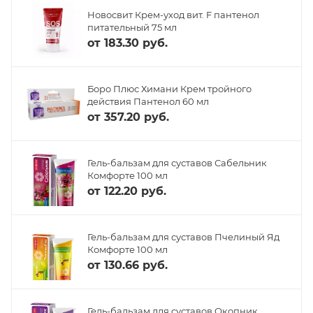
Новосвит Крем-уход вит. F пантенол
питательный 75 мл
от
183.30 руб.
Боро Плюс Химани Крем тройного
действия Пантенол 60 мл
от
357.20 руб.
Гель-бальзам для суставов Сабельник
Комфорте 100 мл
от
122.20 руб.
Гель-бальзам для суставов Пчелиный Яд
Комфорте 100 мл
от
130.66 руб.
Гель-бальзам для суставов Окопник