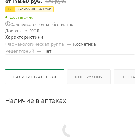
190 руб.
от
178.60 руб.
-
6
%
Экономия
11.40 руб.
Достаточно
Самовывоз сегодня - бесплатно
Доставка от 100 ₽
Характеристики
ФармакологическаяГруппа
—
Косметика
Рецептурный
—
Нет
НАЛИЧИЕ В АПТЕКАХ
ИНСТРУКЦИЯ
ДОСТАВК
Наличие в аптеках