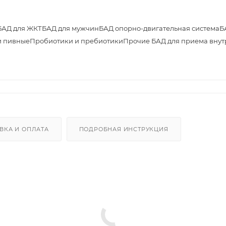
БАД для ЖКТ
БАД для мужчин
БАД опорно-двигательная система
Б
 пивные
Пробиотики и пребиотики
Прочие БАД для приема внут
ВКА И ОПЛАТА
ПОДРОБНАЯ ИНСТРУКЦИЯ