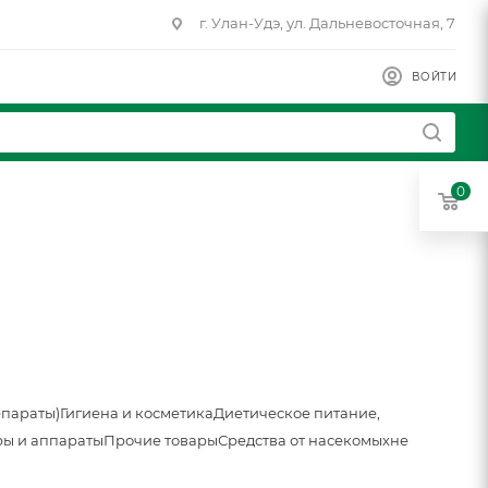
г. Улан-Удэ, ул. Дальневосточная, 7
ВОЙТИ
0
епараты)
Гигиена и косметика
Диетическое питание,
ы и аппараты
Прочие товары
Средства от насекомых
не