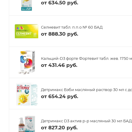
от
634.50 руб.
Селмевит табл. п.п.о № 60 БАД
от
888.30 руб.
Кальций-D3 форте Фортевит табл. жев. 1750 
от
431.46 руб.
Детримакс Бэби масляный раствор 30 мл с д
от
654.24 руб.
Детримакс D3 актив р-р масляный 30 мл БАД
от
827.20 руб.