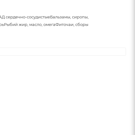
АД сердечно-сосудистые
Бальзамы, сиропы,
рь
Рыбий жир, масло, омега
Фиточаи, сборы