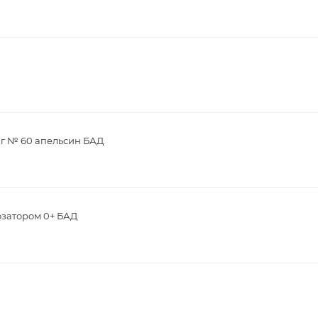
мг № 60 апельсин БАД
озатором 0+ БАД