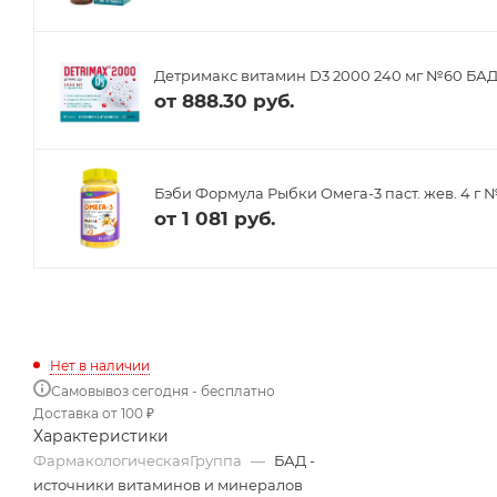
Детримакс витамин D3 2000 240 мг №60 БА
от
888.30 руб.
Бэби Формула Рыбки Омега-3 паст. жев. 4 г 
от
1 081 руб.
Нет в наличии
Самовывоз сегодня - бесплатно
Доставка от 100 ₽
Характеристики
ФармакологическаяГруппа
—
БАД -
источники витаминов и минералов