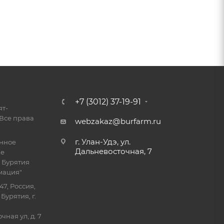
+7 (3012) 37-19-91
ят-
Все права
webzakaz@burfarm.ru
г. Улан-Удэ, ул.
енное
Дальневосточная, 7
ие
 Бурятия
мация"
47, Россия,
Бурятия, г.
ная ул, д. 7