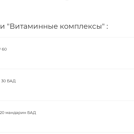
и "Витаминные комплексы" :
№ 60
№ 30 БАД
№20 мандарин БАД