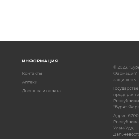
ИНФОРМАЦИЯ
© 2023. "Бур
Контакты
Фармация" 
защищены
Аптеки
Государств
Доставка и оплата
предприят
Республики
"Бурят-Фар
Адрес: 6700
Республика 
Улан-Удэ,
Дальневосточ