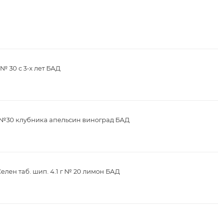
№ 30 с 3-х лет БАД
г №30 клубника апельсин виноград БАД
елен таб. шип. 4.1 г № 20 лимон БАД