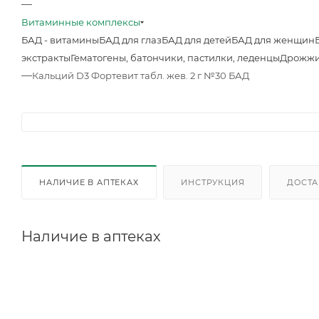
—
Витаминные комплексы
БАД - витамины
БАД для глаз
БАД для детей
БАД для женщин
экстракты
Гематогены, батончики, пастилки, леденцы
Дрожжи
—
Кальций D3 Фортевит табл. жев. 2 г №30 БАД
НАЛИЧИЕ В АПТЕКАХ
ИНСТРУКЦИЯ
ДОСТА
Наличие в аптеках