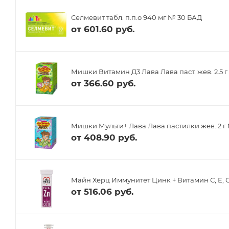
Селмевит табл. п.п.о 940 мг № 30 БАД
от
601.60 руб.
Мишки Витамин Д3 Лава Лава паст. жев. 2.5 г 
от
366.60 руб.
Мишки Мульти+ Лава Лава пастилки жев. 2 
от
408.90 руб.
Майн Херц Иммунитет Цинк + Витамин С, Е, С
от
516.06 руб.