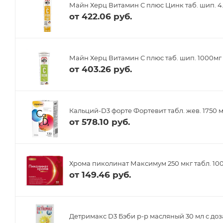
Майн Херц Витамин С плюс Цинк таб. шип. 4.
от
422.06 руб.
Майн Херц Витамин С плюс таб. шип. 1000м
от
403.26 руб.
Кальций-D3 форте Фортевит табл. жев. 1750 
от
578.10 руб.
Хрома пиколинат Максимум 250 мкг табл. 10
от
149.46 руб.
Детримакс D3 Бэби р-р масляный 30 мл с до