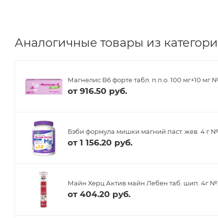
Аналогичные товары из категори
Магнелис B6 форте табл. п.п.о. 100 мг+10 мг 
от
916.50 руб.
Бэби формула мишки магний паст. жев. 4 г 
от
1 156.20 руб.
Майн Херц Актив майн Лебен таб. шип. 4г 
от
404.20 руб.