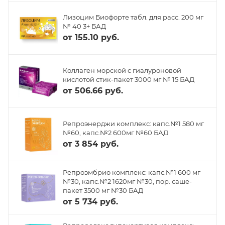
Лизоцим Биофорте табл. для расс. 200 мг
№ 40 3+ БАД
от
155.10 руб.
Коллаген морской с гиалуроновой
кислотой стик-пакет 3000 мг № 15 БАД
от
506.66 руб.
Репроэнерджи комплекс: капс.№1 580 мг
№60, капс.№2 600мг №60 БАД
от
3 854 руб.
Репроэмбрио комплекс: капс.№1 600 мг
№30, капс.№2 1620мг №30, пор. саше-
пакет 3500 мг №30 БАД
от
5 734 руб.