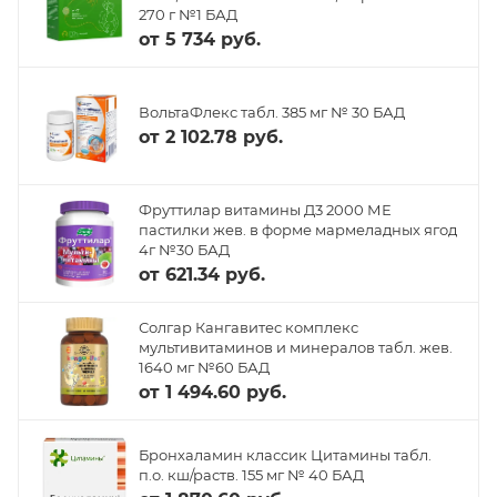
270 г №1 БАД
от
5 734 руб.
ВольтаФлекс табл. 385 мг № 30 БАД
от
2 102.78 руб.
Фруттилар витамины Д3 2000 МЕ
пастилки жев. в форме мармеладных ягод
4г №30 БАД
от
621.34 руб.
Солгар Кангавитес комплекс
мультивитаминов и минералов табл. жев.
1640 мг №60 БАД
от
1 494.60 руб.
Бронхаламин классик Цитамины табл.
п.о. кш/раств. 155 мг № 40 БАД