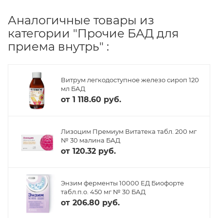
Аналогичные товары из
категории "Прочие БАД для
приема внутрь" :
Витрум легкодоступное железо сироп 120
мл БАД
от
1 118.60 руб.
Лизоцим Премиум Витатека табл. 200 мг
№ 30 малина БАД
от
120.32 руб.
Энзим ферменты 10000 ЕД Биофорте
табл.п.о. 450 мг № 30 БАД
от
206.80 руб.