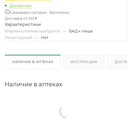
Достаточно
Самовывоз сегодня - бесплатно
Доставка от 100 ₽
Характеристики
ФармакологическаяГруппа
—
БАД к пище
Рецептурный
—
Нет
НАЛИЧИЕ В АПТЕКАХ
ИНСТРУКЦИЯ
ДОСТАВК
Наличие в аптеках