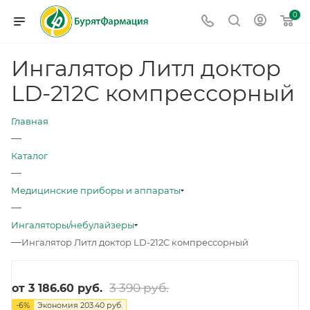
0
Ингалятор Литл доктор
LD-212C компрессорный
Главная
—
Каталог
—
Медицинские приборы и аппараты
—
Ингаляторы/небулайзеры
—
Ингалятор Литл доктор LD-212C компрессорный
3 390 руб.
от
3 186.60 руб.
-
6
%
Экономия
203.40 руб.