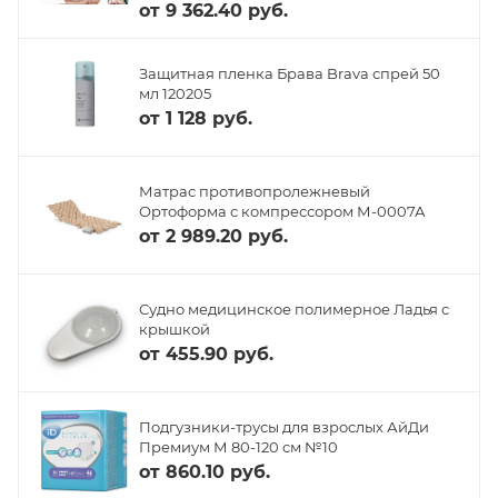
от
9 362.40 руб.
Защитная пленка Брава Brava спрей 50
мл 120205
от
1 128 руб.
Матрас противопролежневый
Ортоформа с компрессором М-0007А
от
2 989.20 руб.
Судно медицинское полимерное Ладья с
крышкой
от
455.90 руб.
Подгузники-трусы для взрослых АйДи
Премиум М 80-120 см №10
от
860.10 руб.