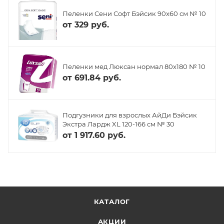
Пеленки Сени Софт Бэйсик 90x60 см № 10
от
329 руб.
Пеленки мед Люксан нормал 80х180 № 10
от
691.84 руб.
Подгузники для взрослых АйДи Бэйсик
Экстра Лардж XL 120-166 см № 30
от
1 917.60 руб.
КАТАЛОГ
АКЦИИ