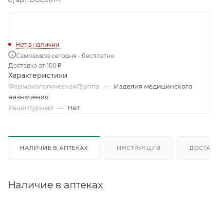
Нет в наличии
Самовывоз сегодня - бесплатно
Доставка от 100 ₽
Характеристики
ФармакологическаяГруппа
—
Изделия медицинского
назначения
Рецептурный
—
Нет
НАЛИЧИЕ В АПТЕКАХ
ИНСТРУКЦИЯ
ДОСТАВК
Наличие в аптеках