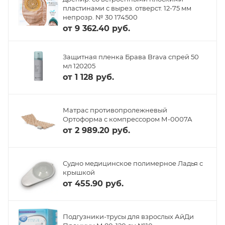
пластинами с вырез. отверст. 12-75 мм
непрозр. № 30 174500
от
9 362.40 руб.
Защитная пленка Брава Brava спрей 50
мл 120205
от
1 128 руб.
Матрас противопролежневый
Ортоформа с компрессором М-0007А
от
2 989.20 руб.
Судно медицинское полимерное Ладья с
крышкой
от
455.90 руб.
Подгузники-трусы для взрослых АйДи