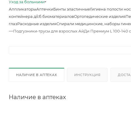
Уход за больными
Аппликаторы
Аптечки
Бинты эластичные
Гигиена полости нос
контейнера д/сб.биоматериалов
Ортопедические изделия
Пе
глаз
Расходные изделия
Спирали медицинские, наборы гине
—
Подгузники-трусы для взрослых АйДи Премиум L 100-140 
НАЛИЧИЕ В АПТЕКАХ
ИНСТРУКЦИЯ
ДОСТА
Наличие в аптеках