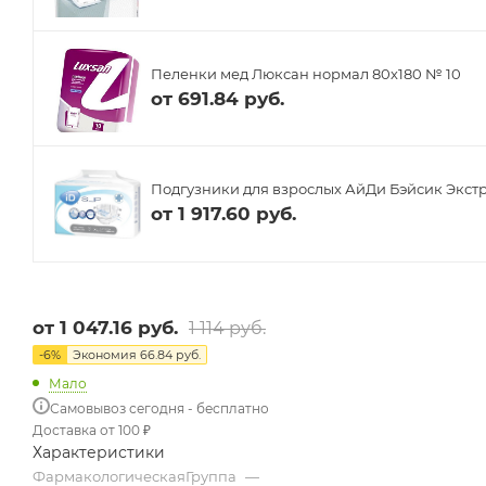
Пеленки мед Люксан нормал 80х180 № 10
от
691.84 руб.
Подгузники для взрослых АйДи Бэйсик Экстр
от
1 917.60 руб.
от
1 047.16 руб.
1 114 руб.
-
6
%
Экономия
66.84 руб.
Мало
Самовывоз сегодня - бесплатно
Доставка от 100 ₽
Характеристики
ФармакологическаяГруппа
—