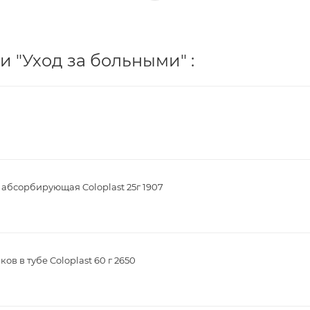
 "Уход за больными" :
 абсорбирующая Coloplast 25г 1907
в в тубе Coloplast 60 г 2650