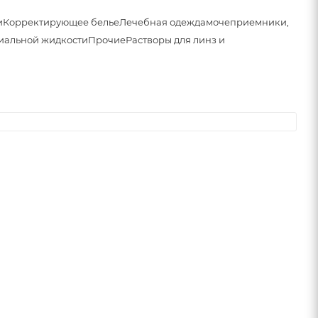
и
Корректирующее белье
Лечебная одежда
мочеприемники,
иальной жидкости
Прочие
Растворы для линз и