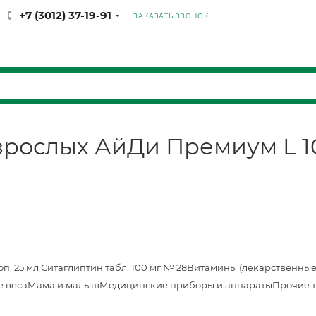
+7 (3012) 37-19-91
ЗАКАЗАТЬ ЗВОНОК
зрослых АйДи Премиум L 1
оп. 25 мл
Ситаглиптин табл. 100 мг № 28
Витамины (лекарственные
е веса
Мама и малыш
Медицинские приборы и аппараты
Прочие 