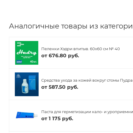
Аналогичные товары из категории
Пеленки Хэдри впитыв. 60х60 см № 40
от
676.80 руб.
Средства ухода за кожей вокруг стомы Пудра
от
587.50 руб.
Паста для герметизации кало- и уроприемнико
от
1 175 руб.