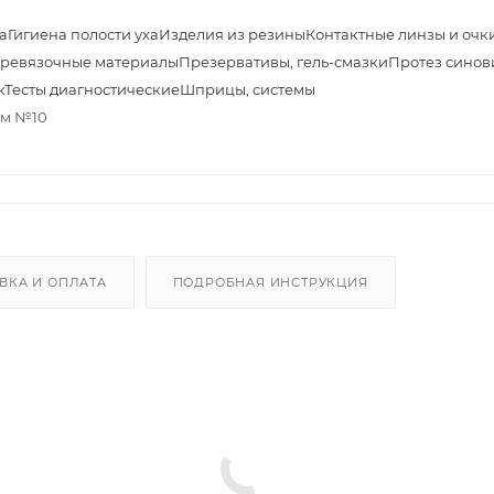
а
Гигиена полости уха
Изделия из резины
Контактные линзы и очк
ревязочные материалы
Презервативы, гель-смазки
Протез синов
к
Тесты диагностические
Шприцы, системы
см №10
ВКА И ОПЛАТА
ПОДРОБНАЯ ИНСТРУКЦИЯ