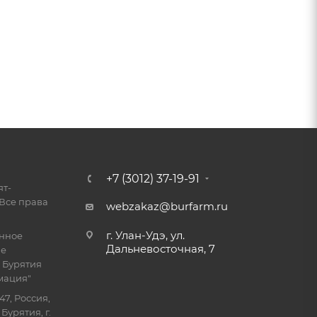
+7 (3012) 37-19-91
ят-
Все права
webzakaz@burfarm.ru
г. Улан-Удэ, ул.
енное
Дальневосточная, 7
ие
 Бурятия
мация"
47, Россия,
Бурятия, г.