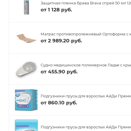
Защитная пленка Брава Brava спрей 50 мл 1
от
1 128 руб.
Матрас противопролежневый Ортоформа с 
от
2 989.20 руб.
Судно медицинское полимерное Ладья с кр
от
455.90 руб.
Подгузники-трусы для взрослых АйДи Преми
от
860.10 руб.
Подгузники-трусы для взрослых АйДи Преми