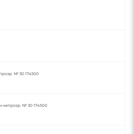
прозр. № 30 174500
м непрозр. № 30 174500