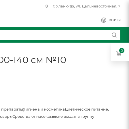
г. Улан-Удэ, ул. Дальневосточная, 7
ВОЙТИ
0
00-140 см №10
 препараты)
Гигиена и косметика
Диетическое питание,
товары
Средства от насекомых
не входят в группу