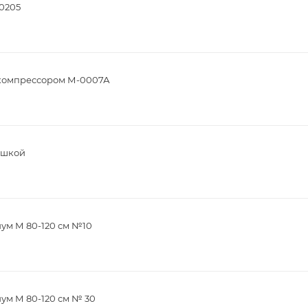
20205
компрессором М-0007А
ышкой
ум М 80-120 см №10
ум М 80-120 см № 30