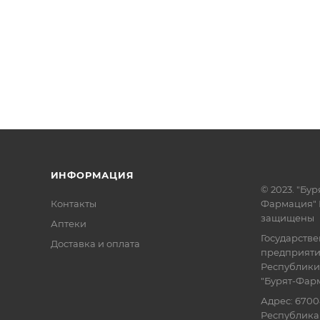
ИНФОРМАЦИЯ
© 2023. "Бур
Контакты
Фармация" 
защищены
Аптеки
Государств
Доставка и оплата
предприят
Республики
"Бурят-Фар
Адрес: 6700
Республика 