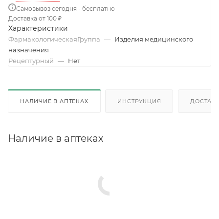
Самовывоз сегодня - бесплатно
Доставка от 100 ₽
Характеристики
ФармакологическаяГруппа
—
Изделия медицинского
назначения
Рецептурный
—
Нет
НАЛИЧИЕ В АПТЕКАХ
ИНСТРУКЦИЯ
ДОСТАВК
Наличие в аптеках