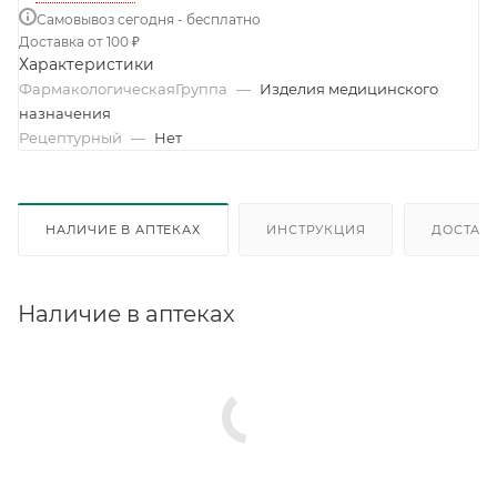
Самовывоз сегодня - бесплатно
Доставка от 100 ₽
Характеристики
ФармакологическаяГруппа
—
Изделия медицинского
назначения
Рецептурный
—
Нет
НАЛИЧИЕ В АПТЕКАХ
ИНСТРУКЦИЯ
ДОСТАВК
Наличие в аптеках