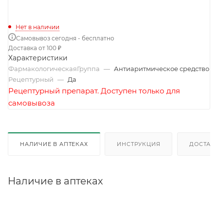
Нет в наличии
Самовывоз сегодня - бесплатно
Доставка от 100 ₽
Характеристики
ФармакологическаяГруппа
—
Антиаритмическое средство
Рецептурный
—
Да
Рецептурный препарат. Доступен только для
самовывоза
НАЛИЧИЕ В АПТЕКАХ
ИНСТРУКЦИЯ
ДОСТАВК
Наличие в аптеках