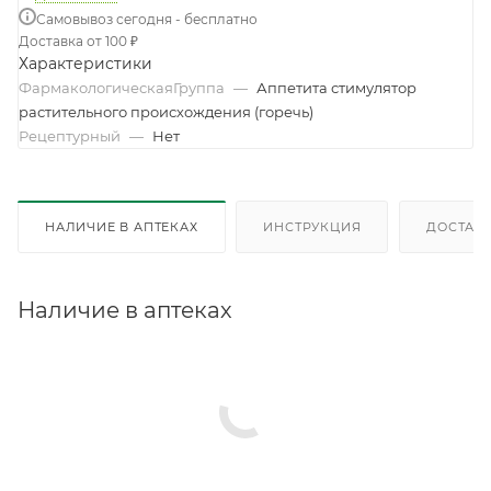
Самовывоз сегодня - бесплатно
Доставка от 100 ₽
Характеристики
ФармакологическаяГруппа
—
Аппетита стимулятор
растительного происхождения (горечь)
Рецептурный
—
Нет
НАЛИЧИЕ В АПТЕКАХ
ИНСТРУКЦИЯ
ДОСТАВК
Наличие в аптеках