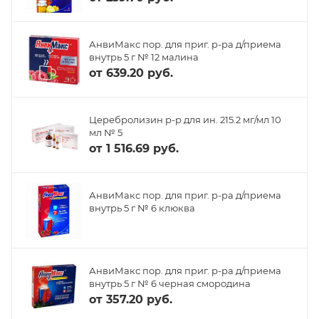
АнвиМакс пор. для приг. р-ра д/приема
внутрь 5 г № 12 малина
от
639.20 руб.
Церебролизин р-р для ин. 215.2 мг/мл 10
мл № 5
от
1 516.69 руб.
АнвиМакс пор. для приг. р-ра д/приема
внутрь 5 г № 6 клюква
АнвиМакс пор. для приг. р-ра д/приема
внутрь 5 г № 6 черная смородина
от
357.20 руб.