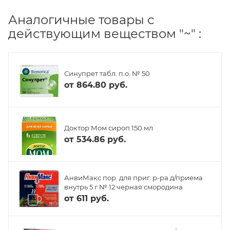
Аналогичные товары с
действующим веществом "~" :
Синупрет табл. п.о. № 50
от
864.80 руб.
Доктор Мом сироп 150 мл
от
534.86 руб.
АнвиМакс пор. для приг. р-ра д/приема
внутрь 5 г № 12 черная смородина
от
611 руб.