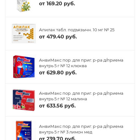
от
169.20 руб.
Апилак табл. подъязычн. 10 мг № 25
от
479.40 руб.
АнвиМакс пор. для приг. р-ра д/приема
внутрь 5 г № 12 клюква
от
629.80 руб.
АнвиМакс пор. для приг. р-ра д/приема
внутрь 5 г № 12 малина
от
633.56 руб.
АнвиМакс пор. для приг. р-ра д/приема
внутрь 5 г № 3 лимон мед
от
239.70 руб.